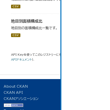
CSV
地目別面積構成比
地目別の面積構成比一覧です。
CSV
API Keyを使ってこのレジストリーにもアクセス可能です
API
(see
APIドキュメント
).
About CKAN
CKAN API
CKANアソシエーション