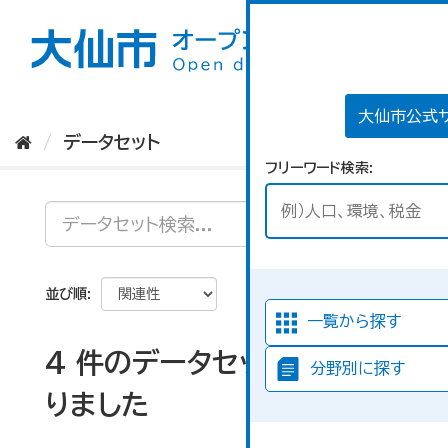
ス
キ
ッ
プ
し
て
大仙市公式
内
データセット
容
フリーワード検索
へ
並び順
一覧から探す
4 件のデータセットが見つか
分野別に探す
りました