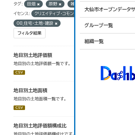
タグ:
田畑
原野
雑種地
山林
ラ
大仙市オープンデータサ
イセンス:
クリエイティブ・コモンズ 表示
グループ:
08_住宅・土地・建設
グループ一覧
フィルタ結果
組織一覧
地目別土地評価額
地目別の土地評価額一覧です。
CSV
地目別土地面積
地目別の土地面積一覧です。
CSV
地目別土地評価額構成比
地目別の土地評価額構成比です。