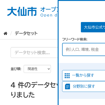
ス
キ
ッ
プ
し
て
大仙市公式
内
データセット
容
フリーワード検索
へ
並び順
一覧から探す
4 件のデータセットが見つか
分野別に探す
りました