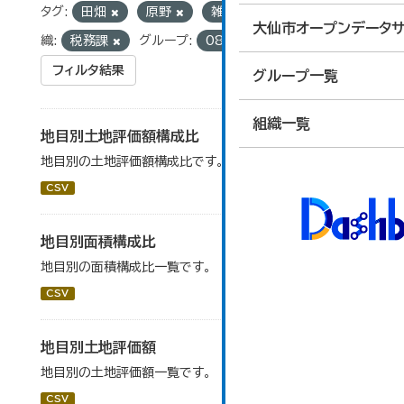
タグ:
田畑
原野
雑種地
山林
組
大仙市オープンデータサ
織:
税務課
グループ:
08_住宅・土地・建設
フィルタ結果
グループ一覧
組織一覧
地目別土地評価額構成比
地目別の土地評価額構成比です。
CSV
地目別面積構成比
地目別の面積構成比一覧です。
CSV
地目別土地評価額
地目別の土地評価額一覧です。
CSV