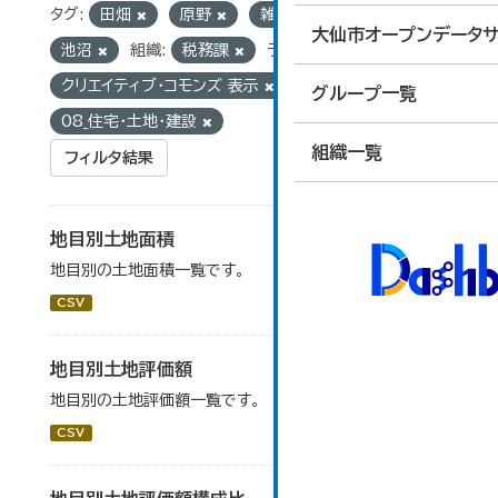
タグ:
田畑
原野
雑種地
山林
大仙市オープンデータサ
池沼
組織:
税務課
ライセンス:
クリエイティブ・コモンズ 表示
グループ:
グループ一覧
08_住宅・土地・建設
組織一覧
フィルタ結果
地目別土地面積
地目別の土地面積一覧です。
CSV
地目別土地評価額
地目別の土地評価額一覧です。
CSV