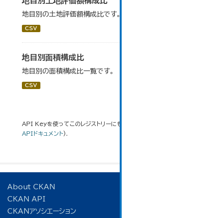
地目別土地評価額構成比
地目別の土地評価額構成比です。
CSV
地目別面積構成比
地目別の面積構成比一覧です。
CSV
API Keyを使ってこのレジストリーにもアクセス可能です
API
(see
APIドキュメント
).
About CKAN
CKAN API
CKANアソシエーション