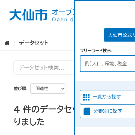
ス
キ
ッ
プ
し
て
大仙市公式
内
データセット
容
フリーワード検索
へ
並び順
一覧から探す
4 件のデータセットが見つか
分野別に探す
りました