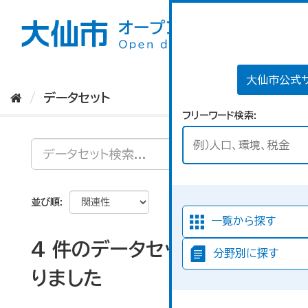
ス
キ
ッ
プ
し
て
大仙市公式
内
データセット
容
フリーワード検索
へ
並び順
一覧から探す
4 件のデータセットが見つか
分野別に探す
りました