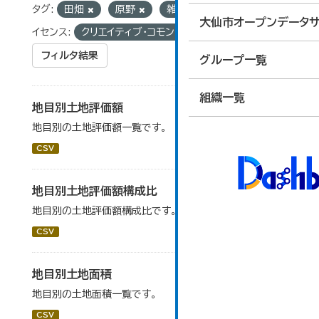
タグ:
田畑
原野
雑種地
池沼
ラ
大仙市オープンデータサ
イセンス:
クリエイティブ・コモンズ 表示
フィルタ結果
グループ一覧
組織一覧
地目別土地評価額
地目別の土地評価額一覧です。
CSV
地目別土地評価額構成比
地目別の土地評価額構成比です。
CSV
地目別土地面積
地目別の土地面積一覧です。
CSV