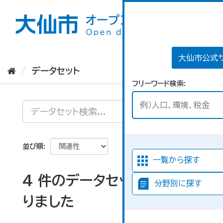
ス
キ
ッ
プ
し
て
大仙市公式
内
データセット
容
フリーワード検索
へ
並び順
一覧から探す
4 件のデータセットが見つか
分野別に探す
りました