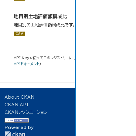
地目別土地評価額構成比
地目別の土地評価額構成比です。
CSV
API Keyを使ってこのレジストリーにもアクセス可能です
API
(see
APIドキュメント
).
About CKAN
CKAN API
CKANアソシエーション
Powered by