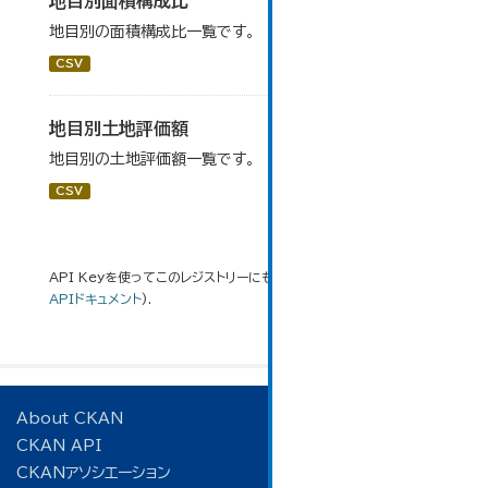
地目別面積構成比
地目別の面積構成比一覧です。
CSV
地目別土地評価額
地目別の土地評価額一覧です。
CSV
API Keyを使ってこのレジストリーにもアクセス可能です
API
(see
APIドキュメント
).
About CKAN
CKAN API
CKANアソシエーション