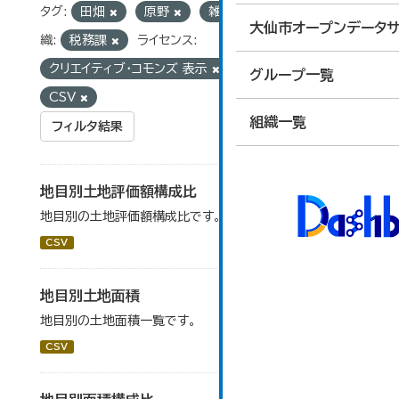
タグ:
田畑
原野
雑種地
池沼
組
大仙市オープンデータサ
織:
税務課
ライセンス:
クリエイティブ・コモンズ 表示
フォーマット:
グループ一覧
CSV
組織一覧
フィルタ結果
地目別土地評価額構成比
地目別の土地評価額構成比です。
CSV
地目別土地面積
地目別の土地面積一覧です。
CSV