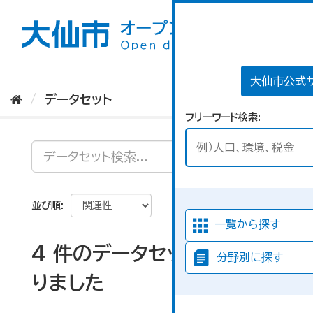
ス
キ
ッ
プ
し
て
大仙市公式
内
データセット
容
フリーワード検索
へ
並び順
一覧から探す
4 件のデータセットが見つか
分野別に探す
りました