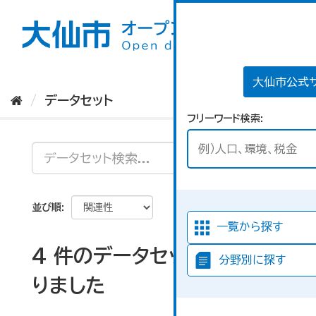
ス
キ
ッ
プ
し
て
大仙市公式
内
データセット
容
フリーワード検索
へ
並び順
一覧から探す
4 件のデータセットが見つか
分野別に探す
りました