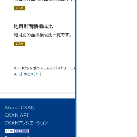
CSV
地目別面積構成比
地目別の面積構成比一覧です。
CSV
API Keyを使ってこのレジストリーにもアクセス可能です
API
(see
APIドキュメント
).
About CKAN
CKAN API
CKANアソシエーション