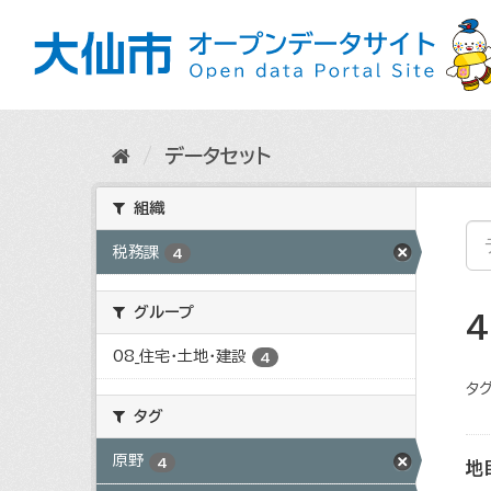
ス
キ
ッ
プ
し
て
内
データセット
容
へ
組織
税務課
4
グループ
08_住宅・土地・建設
4
タグ
タグ
原野
4
地