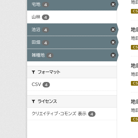
地
宅地
4
CS
山林
4
地
池沼
4
地
田畑
4
CS
雑種地
4
地
フォーマット
地
CS
CSV
4
ライセンス
地
地
クリエイティブ・コモンズ 表示
4
CS