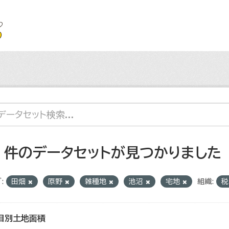
4 件のデータセットが見つかりました
:
田畑
原野
雑種地
池沼
宅地
組織:
目別土地面積