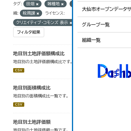
タグ:
田畑
雑種地
池沼
宅地
組
大仙市オープンデータサ
織:
税務課
ライセンス:
クリエイティブ・コモンズ 表示
グループ一覧
フィルタ結果
組織一覧
地目別土地評価額構成比
地目別の土地評価額構成比です。
CSV
地目別面積構成比
地目別の面積構成比一覧です。
CSV
地目別土地評価額
地目別の土地評価額一覧です。