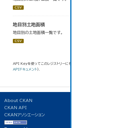
CSV
地目別土地面積
地目別の土地面積一覧です。
CSV
API Keyを使ってこのレジストリーにもアクセス可能です
API
(see
APIドキュメント
).
About CKAN
CKAN API
CKANアソシエーション