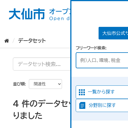
ス
キ
ッ
プ
し
て
大仙市公式
内
データセット
容
フリーワード検索
へ
並び順
一覧から探す
4 件のデータセットが見つか
分野別に探す
りました