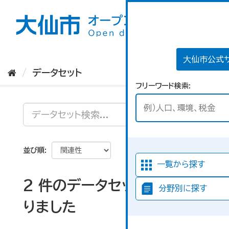
ス
キ
ッ
プ
し
て
大仙市公式
内
データセット
容
フリーワード検索
へ
並び順
一覧から探す
2 件のデータセットが見つか
分野別に探す
りました