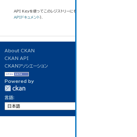
API Keyを使ってこのレジストリーにもアクセス可能です
API
(see
APIドキュメント
).
About CKAN
CKAN API
CKANアソシエーション
Powered by
言語