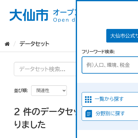
ス
キ
ッ
プ
し
て
大仙市公式
内
データセット
容
フリーワード検索
へ
並び順
一覧から探す
2 件のデータセットが見つか
分野別に探す
りました