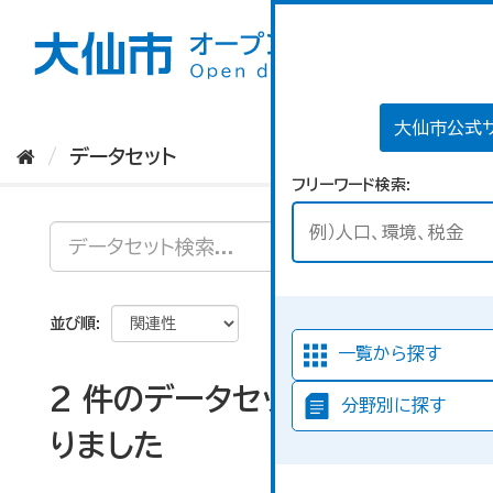
ス
キ
ッ
プ
し
て
大仙市公式
内
データセット
容
フリーワード検索
へ
並び順
一覧から探す
2 件のデータセットが見つか
分野別に探す
りました