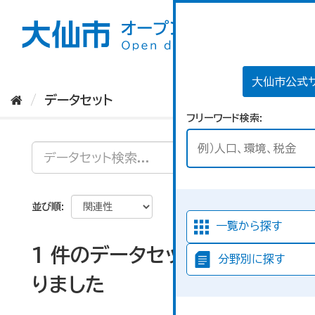
ス
キ
ッ
プ
し
て
大仙市公式
内
データセット
容
フリーワード検索
へ
並び順
一覧から探す
1 件のデータセットが見つか
分野別に探す
りました