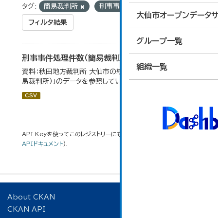
タグ:
簡易裁判所
刑事事件
大仙市オープンデータサ
フィルタ結果
グループ一覧
刑事事件処理件数（簡易裁判所）
組織一覧
資料：秋田地方裁判所 大仙市の統計「12-14民事事件（簡
易裁判所）」のデータを参照しています。
CSV
API Keyを使ってこのレジストリーにもアクセス可能です
API
(see
APIドキュメント
).
About CKAN
CKAN API