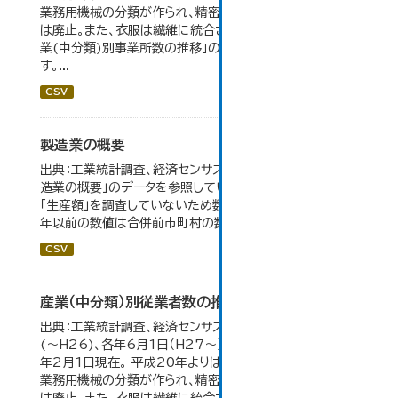
業務用機械の分類が作られ、精密機械、一般用機械の分類
は廃止。また、衣服は繊維に統合された。 大仙市の統計「産
業(中分類)別事業所数の推移」のデータを参照していま
す。...
CSV
製造業の概要
出典：工業統計調査、経済センサス。 大仙市の統計「5-7 製
造業の概要」のデータを参照しています。 2007年以前は
「生産額」を調査していないため数値はありません。 2004
年以前の数値は合併前市町村の数値を合算したものです。
CSV
産業（中分類）別従業者数の推移
出典：工業統計調査、経済センサス。 各年12月31日現在
(～H26)、各年6月1日（H27～）・平成23年のみ平成24
年2月1日現在。 平成20年よりはん用機械、生産用機械、
業務用機械の分類が作られ、精密機械、一般用機械の分類