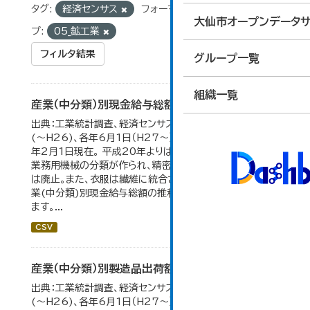
タグ:
経済センサス
フォーマット:
CSV
グルー
大仙市オープンデータサ
プ:
05_鉱工業
フィルタ結果
グループ一覧
組織一覧
産業（中分類）別現金給与総額の推移
出典：工業統計調査、経済センサス。 各年12月31日現在
(～H26)、各年6月1日（H27～）・平成23年のみ平成24
年2月1日現在。 平成20年よりはん用機械、生産用機械、
業務用機械の分類が作られ、精密機械、一般用機械の分類
は廃止。また、衣服は繊維に統合された。 大仙市の統計「産
業(中分類)別現金給与総額の推移」のデータを参照してい
ます。...
CSV
産業（中分類）別製造品出荷額等の推移
出典：工業統計調査、経済センサス。 各年12月31日現在
(～H26)、各年6月1日（H27～）・平成23年のみ平成24