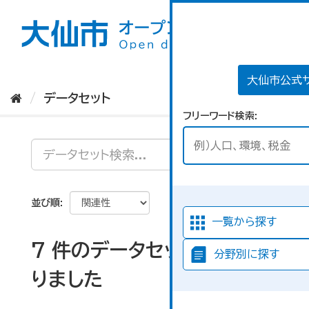
ス
キ
ッ
プ
し
て
大仙市公式
内
データセット
容
フリーワード検索
へ
並び順
一覧から探す
7 件のデータセットが見つか
分野別に探す
りました