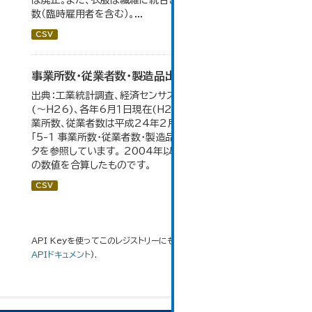
は廃止。また、衣服は繊維に統合された。 数値は総従業者
数（臨時雇用者を含む）。...
CSV
事業所数・従業者数・製造品出荷額等の推移
出典：工業統計調査、経済センサス。各年12月31日現在
(～H26)、各年6月１日現在(H27～)。 平成23年のみ事
業所数、従業者数は平成24年2月1日現在。 大仙市の統計
「5-1 事業所数・従業者数・製造品出荷額等の推移」のデー
タを参照しています。 2004年以前の数値は合併前市町村
の数値を合算したものです。
CSV
API Keyを使ってこのレジストリーにもアクセス可能です
API
(see
APIドキュメント
).