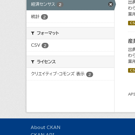
出
経済センサス
2
わ
業所
統計
2
CS
フォーマット
産
CSV
2
出
わ
業所
ライセンス
CS
クリエイティブ・コモンズ 表示
2
AP
About CKAN