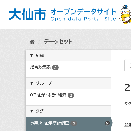
ス
キ
ッ
プ
し
て
内
データセット
容
へ
組織
総合政策課
2
グループ
07_企業・家計・経済
2
タグ
タグ
事業所-企業統計調査
2
産