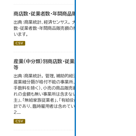
商店数・従業者数・年間商品販売額の推移
出典：商業統計、経済センサス。 大仙市の統計「6-1 商店
数・従業者数・年間商品販売額の推移」のデータを参照して
います。
CSV
産業（中分類）別商店数・従業者数・年間商品販売額
等
出典：商業統計。 管理，補助的経済活動のみを行う事業所、
産業細分類が格付不能の事業所、卸売の商品販売額（仲立
手数料を除く）、小売の商品販売額及び仲立手数料のいず
れの金額も無い事業所は含まない。 従業者総数は「個人業
主」、「無給家族従業者」、「有給役員」及び「常用雇用者」の
計であり、臨時雇用者は含めていない。 大仙市の統計「6-
2...
CSV