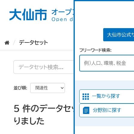
ス
キ
ッ
プ
し
て
大仙市公式
内
データセット
容
フリーワード検索
へ
並び順
一覧から探す
5 件のデータセットが見つか
分野別に探す
りました