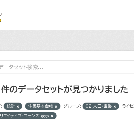
1 件のデータセットが見つかりました
:
統計
住民基本台帳
グループ:
02_人口・世帯
ライセ
リエイティブ・コモンズ 表示