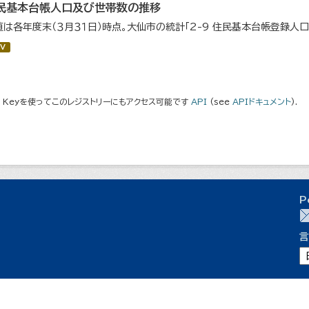
民基本台帳人口及び世帯数の推移
値は各年度末（３月３１日）時点。大仙市の統計「2-9 住民基本台帳登録人
V
I Keyを使ってこのレジストリーにもアクセス可能です
API
(see
APIドキュメント
).
P
言