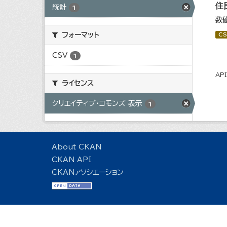
住
統計
1
数
フォーマット
CS
CSV
1
AP
ライセンス
クリエイティブ・コモンズ 表示
1
About CKAN
CKAN API
CKANアソシエーション