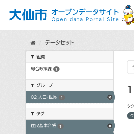
ス
キ
ッ
プ
し
て
内
データセット
容
へ
組織
総合政策課
1
グループ
02_人口・世帯
1
タグ
タグ
ク
住民基本台帳
1