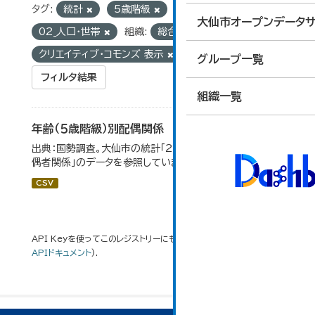
タグ:
統計
5歳階級
グループ:
大仙市オープンデータサ
02_人口・世帯
組織:
総合政策課
ライセンス:
クリエイティブ・コモンズ 表示
グループ一覧
フィルタ結果
組織一覧
年齢（５歳階級）別配偶関係
出典：国勢調査。大仙市の統計「2-12 年齢（5歳階級）別配
偶者関係」のデータを参照しています。
CSV
API Keyを使ってこのレジストリーにもアクセス可能です
API
(see
APIドキュメント
).