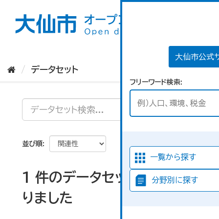
ス
キ
ッ
プ
し
て
大仙市公式
内
データセット
容
フリーワード検索
へ
並び順
一覧から探す
1 件のデータセットが見つか
分野別に探す
りました