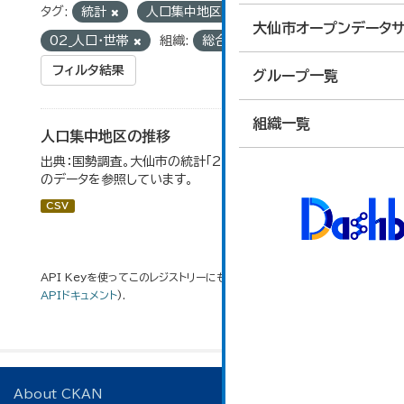
タグ:
統計
人口集中地区
グループ:
大仙市オープンデータサ
02_人口・世帯
組織:
総合政策課
フィルタ結果
グループ一覧
組織一覧
人口集中地区の推移
出典：国勢調査。大仙市の統計「2-3 人口集中地区の推移」
のデータを参照しています。
CSV
API Keyを使ってこのレジストリーにもアクセス可能です
API
(see
APIドキュメント
).
About CKAN