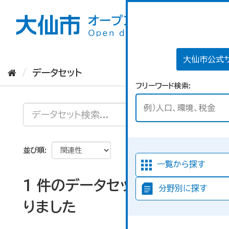
ス
キ
ッ
プ
し
て
大仙市公式
内
データセット
容
フリーワード検索
へ
並び順
一覧から探す
1 件のデータセットが見つか
分野別に探す
りました