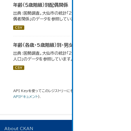
年齢（５歳階級）別配偶関係
出典：国勢調査。大仙市の統計「2-12 年齢（5歳階級）別配
偶者関係」のデータを参照しています。
CSV
年齢（各歳・5歳階級）別・男女別人口
出典：国勢調査。大仙市の統計「2-1 年齢（各歳）別・男女別
人口」のデータを参照しています。
CSV
API Keyを使ってこのレジストリーにもアクセス可能です
API
(see
APIドキュメント
).
About CKAN