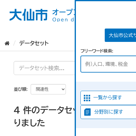
ス
キ
ッ
プ
し
て
大仙市公式
内
データセット
容
フリーワード検索
へ
並び順
一覧から探す
4 件のデータセットが見つか
分野別に探す
りました