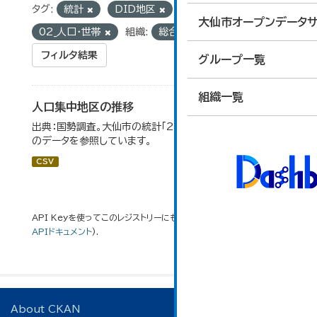
タグ:
統計
DID地区
グループ:
大仙市オープンデータサ
02_人口・世帯
組織:
総合政策課
フィルタ結果
グループ一覧
組織一覧
人口集中地区の推移
出典：国勢調査。大仙市の統計「2-3 人口集中地区の推移」
のデータを参照しています。
CSV
API Keyを使ってこのレジストリーにもアクセス可能です
API
(see
APIドキュメント
).
About CKAN