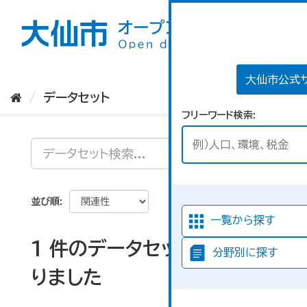
ス
キ
ッ
プ
し
て
大仙市公式
内
データセット
容
フリーワード検索
へ
並び順
一覧から探す
1 件のデータセットが見つか
分野別に探す
りました