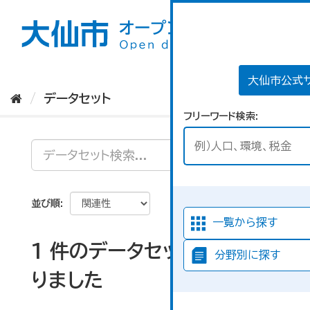
ス
キ
ッ
プ
し
て
大仙市公式
内
データセット
容
フリーワード検索
へ
並び順
一覧から探す
1 件のデータセットが見つか
分野別に探す
りました