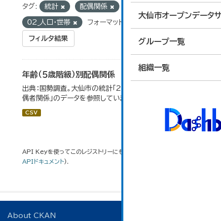
タグ:
統計
配偶関係
グループ:
大仙市オープンデータサ
02_人口・世帯
フォーマット:
CSV
フィルタ結果
グループ一覧
組織一覧
年齢（５歳階級）別配偶関係
出典：国勢調査。大仙市の統計「2-12 年齢（5歳階級）別配
偶者関係」のデータを参照しています。
CSV
API Keyを使ってこのレジストリーにもアクセス可能です
API
(see
APIドキュメント
).
About CKAN