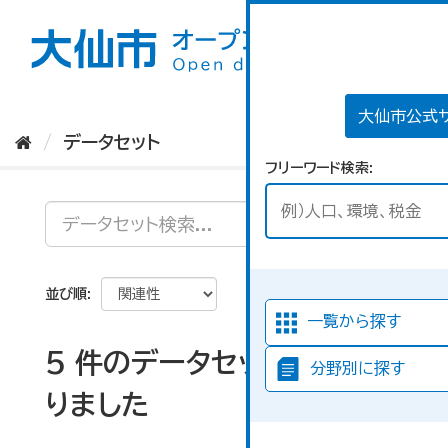
ス
キ
ッ
プ
し
て
大仙市公式
内
データセット
容
フリーワード検索
へ
並び順
一覧から探す
5 件のデータセットが見つか
分野別に探す
りました