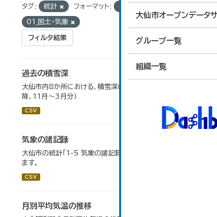
タグ:
統計
フォーマット:
CSV
グループ:
大仙市オープンデータサ
01_国土・気象
フィルタ結果
グループ一覧
組織一覧
過去の積雪深
大仙市内8か所における、積雪深の一覧（平成17年度以
降、11月～3月分）
CSV
気象の諸記録
大仙市の統計「1-5 気象の諸記録」のデータを参照してい
ます。
CSV
月別平均気温の推移