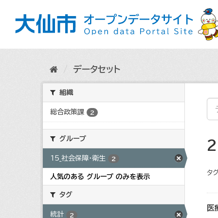
ス
キ
ッ
プ
し
て
内
データセット
容
へ
組織
総合政策課
2
グループ
15_社会保障・衛生
2
タグ
人気のある グループ のみを表示
タグ
医
統計
2