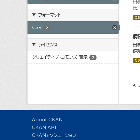
出
は
フォーマット
CS
CSV
2
病
ライセンス
出
健
クリエイティブ・コモンズ 表示
2
CS
AP
About CKAN
CKAN API
CKANアソシエーション