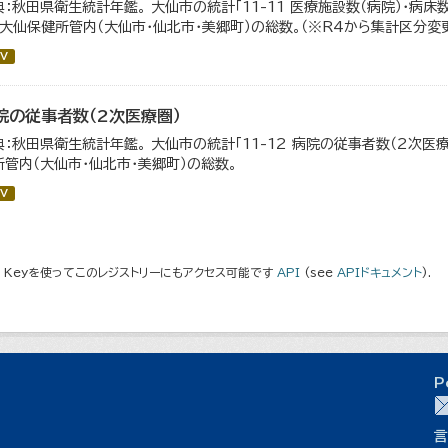
典：秋田県衛生統計年鑑。 大仙市の統計「11-11 医療施設数（病院）・病床
、大仙保健所管内（大仙市・仙北市・美郷町）の総数。（※R4から集計区分変
V
院の従事者数（2次医療圏）
典：秋田県衛生統計年鑑。 大仙市の統計「11-12 病院の従事者数（2次医
所管内（大仙市・仙北市・美郷町）の総数。
V
I Keyを使ってこのレジストリーにもアクセス可能です
API
(see
APIドキュメント
).
P
言