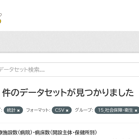
2 件のデータセットが見つかりました
:
統計
フォーマット:
CSV
グループ:
15_社会保障・衛生
療施設数（病院）・病床数（開設主体・保健所別）