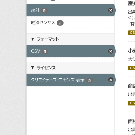
産
統計
5
出
く
経済センサス
2
「
CS
フォーマット
小
CSV
5
大
ライセンス
CS
クリエイティブ・コモンズ 表示
5
商
出
CS
面
出