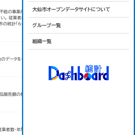
大仙市オープンデータサイトについて
付不能の事業所、卸売の商品販売額（仲立手数料を除
。 従業者総数は「個人業主」、「無給家族従業者」、
統計「6-2...
グループ一覧
組織一覧
」のデータを参照しています。
商品販売額の推移」のデータを参照しています。
・従業者数・年間商品販売額（小売業）」のデータを参照