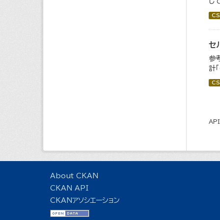
し
CS
セ
参
計
CS
AP
About CKAN
CKAN API
CKANアソシエーション