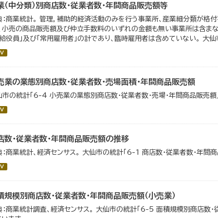
業（中分類）別商店数・従業者数・年間商品販売額等
典：商業統計。 管理，補助的経済活動のみを行う事業所、産業細分類が格
）、小売の商品販売額及び仲立手数料のいずれの金額も無い事業所は含まない
有給役員」及び「常用雇用者」の計であり、臨時雇用者は含めていない。 大仙市の
V
売業の業態別商店数・従業者数・売場面積・年間商品販売額
仙市の統計「6-4 小売業の業態別商店数・従業者数・売場・年間商品販売額
V
店数・従業者数・年間商品販売額の推移
典：商業統計、経済センサス。 大仙市の統計「6-1 商店数・従業者数・年間
V
積規模別商店数・従業者数・年間商品販売額（小売業）
典：商業統計調査、経済センサス。 大仙市の統計「6-5 面積規模別商店数