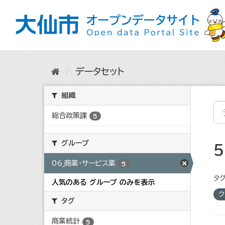
ス
キ
ッ
プ
し
て
内
データセット
容
へ
組織
総合政策課
5
グループ
06_商業・サービス業
5
タグ
人気のある グループ のみを表示
ク
タグ
商業統計
5