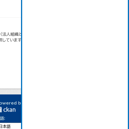
（法人組織と個人経営事業所の合計）。 大仙市の統
照しています。
owered by
語