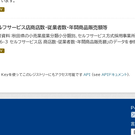
ています。
V
ルフサービス店商店数・従業者数・年間商品販売額等
考資料：秋田県の小売業産業分類小分類別、セルフサービス方式採用事業所
「6-3 セルフサービス店 商店数・従業者数・年間商品販売額」のデータを参
V
I Keyを使ってこのレジストリーにもアクセス可能です
API
(see
APIドキュメント
).
P
言