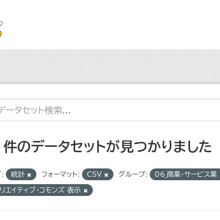
5 件のデータセットが見つかりました
:
統計
フォーマット:
CSV
グループ:
06_商業・サービス業
リエイティブ・コモンズ 表示