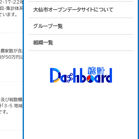
12・17・22年の農業就業人口データが販売農家のみ
目・集計体系が変更となったため、数値なし。 大仙
大仙市オープンデータサイトについて
ています。
グループ一覧
組織一覧
満の農家数が含まれているため横の計と合致しない。
50万円以上の農家。 平成12・17・22・27年数
地計及び総数欄については、1ha未満を四捨五入して
「3-5 地域別経営耕地面積」のデータを参照してい
です。