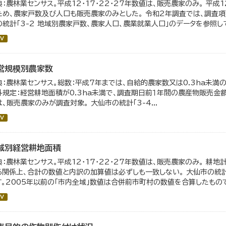
典：農林業センサス。平成12・17・22・27年数値は、販売農家のみ。 平成
ため、農家戸数及び人口も販売農家のみとした。 令和2年調査では、調査項
の統計「3-2 地域別農家戸数、農家人口、農業就業人口」のデータを参照し
V
営規模別農家数
典：農林業センサス。総数：平成7年までは、自給的農家数又は0.3ha未
外規定：経営耕地面積が0.3ha未満で、調査期日前１年間の農産物販売金額が
は、販売農家のみが調査対象。 大仙市の統計「3-4...
V
域別経営耕地面積
典：農林業センサス。平成12・17・22・27年数値は、販売農家のみ。 耕
る関係上、合計の数値と内訳の加算値は必ずしも一致しない。 大仙市の統計
す。2005年以前の「市内全域」数値は合併前市町村の数値を合算したもの
V