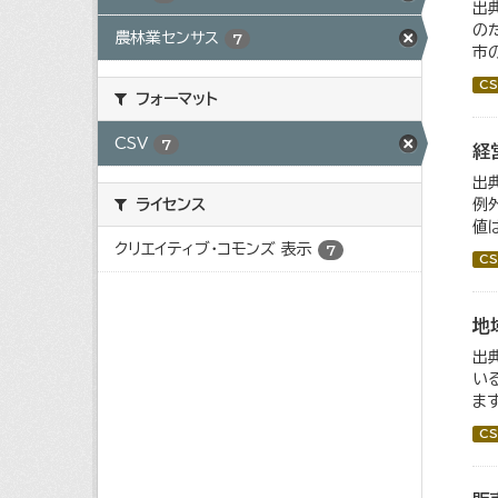
出
の
農林業センサス
7
市
CS
フォーマット
CSV
7
経
出
例
ライセンス
値
クリエイティブ・コモンズ 表示
7
CS
地
出
い
ま
CS