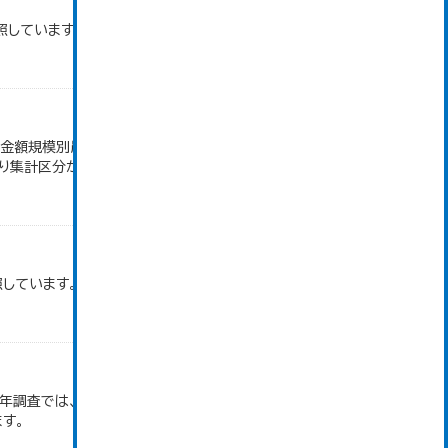
照しています。
売金額規模別農家数」のデータを参照しています。
より集計区分が変更となる。
照しています。
和2年調査では、調査項目・集計体系が変更となったた
す。