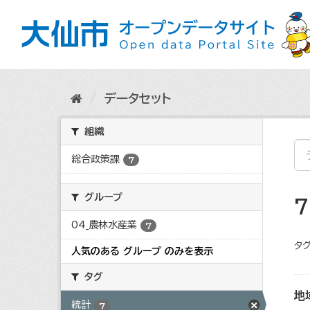
ス
キ
ッ
プ
し
て
内
データセット
容
へ
組織
総合政策課
7
グループ
04_農林水産業
7
タグ
人気のある グループ のみを表示
タグ
地
統計
7