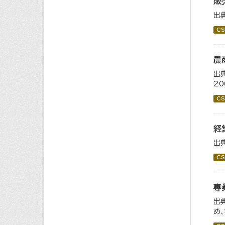
販
出
CS
農
出
2
CS
経
出
CS
専
出
め