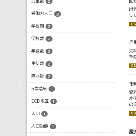
面
児童数
2
出
労働力人口
2
し
CS
学校別
2
学校数
2
自
資
学級数
2
を
生徒数
2
CS
降水量
2
市
5歳階級
1
資
水
DID地区
1
の
人口
CS
1
人口動態
1
産