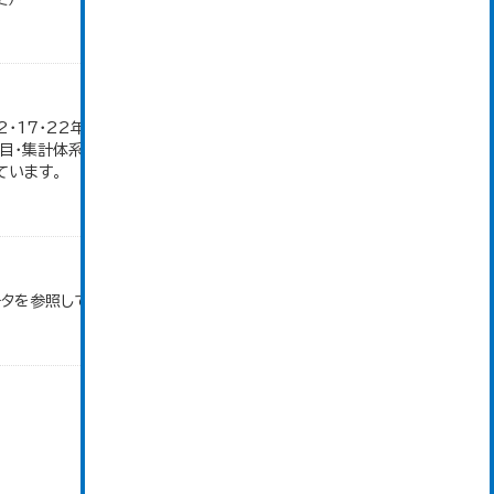
12・17・22年の農業就業人口データが販売農家のみ
目・集計体系が変更となったため、数値なし。 大仙
ています。
ータを参照しています。