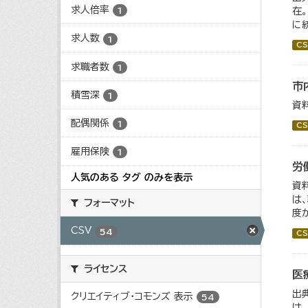
求人倍率
在
1
に
求人数
1
CS
求職者数
1
市
積雪深
1
資
配偶関係
1
CS
雇用保険
1
労
人気のある タグ のみを表示
資
は
フォーマット
度
CSV
54
CS
ライセンス
医
出
クリエイティブ・コモンズ 表示
54
は