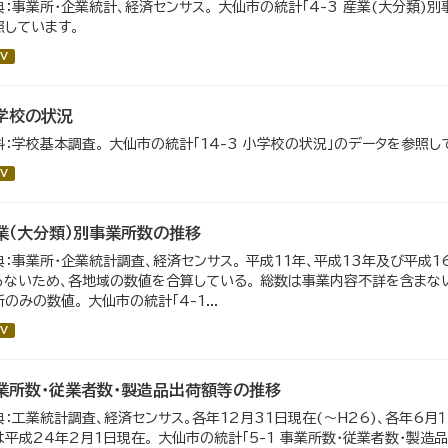
典：事業所・企業統計、経済センサス。 大仙市の統計「4-3 産業(大分類
照しています。
V
学校の状況
料：学校基本調査。 大仙市の統計「14-3 小学校の状況」のデータを参照し
V
業（大分類）別事業所数の推移
典：事業所・企業統計調査、経済センサス。 平成11年、平成13年及び平成
らないため、各地域の数値を合算している。 総数は事業内容不詳を含まない
のみの数値。 大仙市の統計「4-1...
V
業所数・従業者数・製造品出荷額等の推移
典：工業統計調査、経済センサス。各年12月31日現在(～H26)、各年6月１
は平成24年2月1日現在。 大仙市の統計「5-1 事業所数・従業者数・製