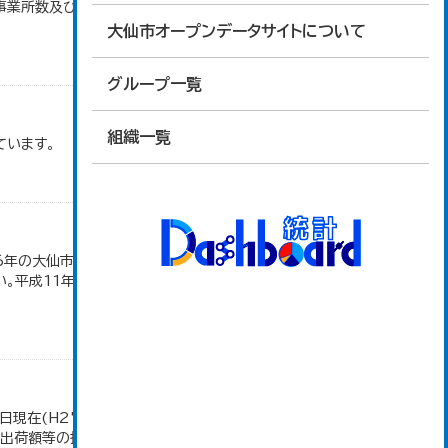
)別事業所数及び従業上の地位別従業者数」のデータを
大仙市オープンデータサイトについて
グループ一覧
組織一覧
ています。
16年の大仙市の数値は、合併前、合併後で調査区が変
。平成11年、平成16年、平成24年の数値は民営事
日現在(H27～)。 平成23年のみ事業所数、従業者
造品出荷額等の推移」のデータを参照しています。