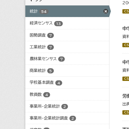
2
統計
CS
54
経済センサス
13
中
国勢調査
7
資
CS
工業統計
7
農林業センサス
7
中
資
商業統計
5
CS
学校基本調査
4
教員数
4
労
出
事業所-企業統計
2
CS
事業所-企業統計調査
2