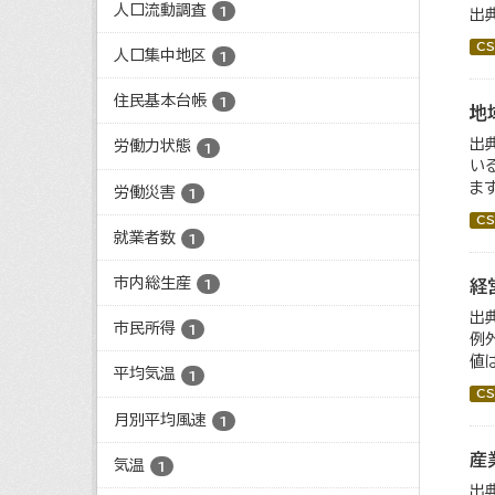
人口流動調査
1
出
CS
人口集中地区
1
住民基本台帳
1
地
出
労働力状態
1
い
ま
労働災害
1
CS
就業者数
1
市内総生産
経
1
出
市民所得
1
例
値
平均気温
1
CS
月別平均風速
1
産
気温
1
出