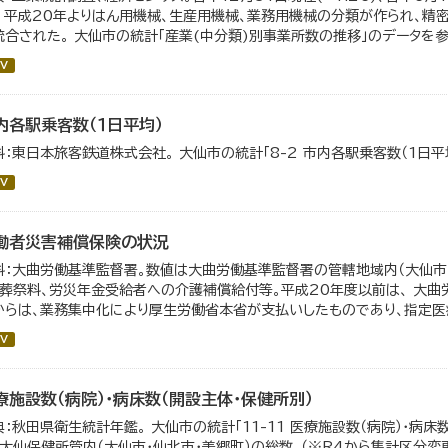
。 平成20年よりはん用機械、生産用機械、業務用機械の分類が作られ、精
統合された。 大仙市の統計「産業(中分類)別事業所数の推移」のデータを参照
V
内各駅乗客数（１日平均）
料：東日本旅客鉄道株式会社。 大仙市の統計「8-2 市内各駅乗客数（1日平
V
働者災害補償保険の状況
料：大曲労働基準監督署。数値は大曲労働基準監督署の管轄地域内（大仙市・
、葬祭料、労災年金受給者への介護補償給付等。平成20年度以前は、 大曲
からは、業務集中化により厚生労働省本省が支払いしたものであり、指定医療
V
療施設数（病院）・病床数（開設主体・保健所別）
典：秋田県衛生統計年鑑。 大仙市の統計「11-11 医療施設数（病院）・病床
、大仙保健所管内（大仙市・仙北市・美郷町）の総数。（※R4から集計区分変