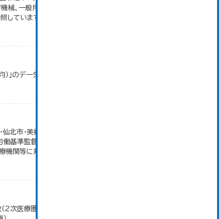
密機械、一般用機械の分類は廃止。また、衣服は繊維
しています。...
均）」のデータを参照しています。
仙北市・美郷町）の合計。 保険給付件数のその他欄
労働基準監督署が支給決定した分のみ。 平成21年
機関等に対する診療費給付、...
数（2次医療圏別)」のデータを参照しています。 数値
更）