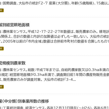
典：国勢調査、大仙市の統計「2-7 産業(大分類)、年齢(5歳階級)、15歳
V
域別経営耕地面積
典：農林業センサス。平成12・17・22・27年数値は、販売農家のみ。 耕
る関係上、合計の数値と内訳の加算値は必ずしも一致しない。 大仙市の統計
す。2005年以前の「市内全域」数値は合併前市町村の数値を合算したもの
V
営規模別農家数
典：農林業センサス。総数：平成7年までは、自給的農家数又は0.3ha未
外規定：経営耕地面積が0.3ha未満で、調査期日前１年間の農産物販売金額が
は、販売農家のみが調査対象。 大仙市の統計「3-4...
V
業（中分類）別事業所数の推移
典：工業統計調査、経済センサス。各年12月31日現在(～H26)、各年6月1