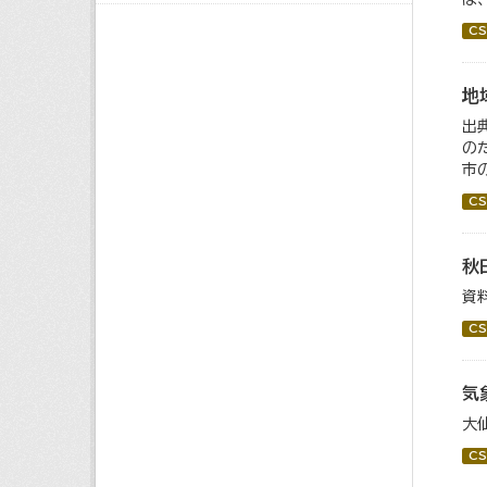
CS
地
出
の
市
CS
秋
資
CS
気
大
CS