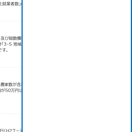
以上就業者数」のデータを参照しています。
地計及び総数欄については、1ha未満を四捨五入して
「3-5 地域別経営耕地面積」のデータを参照してい
です。
満の農家数が含まれているため横の計と合致しない。
50万円以上の農家。 平成12・17・22・27年数
日（H27～）・平成23年のみ平成24年2月1日現