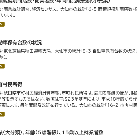
積規模別商店数・従業者数・年間商品販売額（小売業）
典：商業統計調査、経済センサス。 大仙市の統計「6-5 面積規模別商店数
ています。
V
動車保有台数の状況
料：東北運輸局秋田運輸支局。 大仙市の統計「8-3 自動車保有台数の状況
除く。
V
町村民所得
料：秋田県市町村民経済計算年報。市町村民所得は、雇用者報酬のほか、財
準等を示すものではない。数値は平成23年基準により、平成18年度から
変更により、毎年度遡及改訂を行っている。 大仙市の統計「16-2 市町村
V
業（大分類）、年齢（5歳階級）、15歳以上就業者数