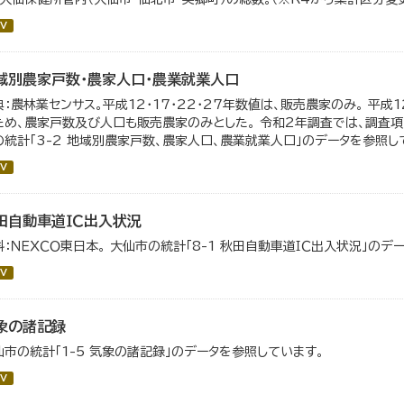
V
域別農家戸数・農家人口・農業就業人口
典：農林業センサス。平成12・17・22・27年数値は、販売農家のみ。 平成
ため、農家戸数及び人口も販売農家のみとした。 令和2年調査では、調査項
の統計「3-2 地域別農家戸数、農家人口、農業就業人口」のデータを参照し
V
田自動車道ＩＣ出入状況
料：ＮＥＸＣＯ東日本。 大仙市の統計「8-1 秋田自動車道ＩＣ出入状況」のデ
V
象の諸記録
仙市の統計「1-5 気象の諸記録」のデータを参照しています。
V