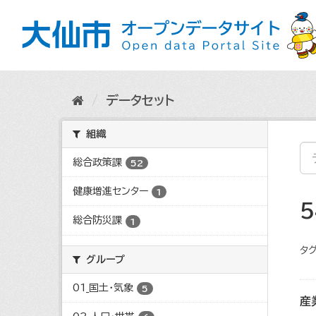
ス
キ
ッ
プ
し
て
内
データセット
容
へ
組織
総合政策課
52
健康増進センター
1
総合防災課
1
タグ
グループ
01_国土・気象
5
産