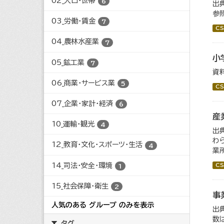
02_人口・世帯
6
出
参
03_労働・賃金
7
CS
04_農林水産業
7
小
05_鉱工業
7
資
06_商業・サービス業
5
CS
07_企業・家計・経済
6
産
10_運輸・観光
4
出
わ
12_教育・文化・スポーツ・生活
4
業所
14_司法・安全・環境
CS
1
15_社会保障・衛生
2
事
人気のある グループ のみを表示
出
数
タグ