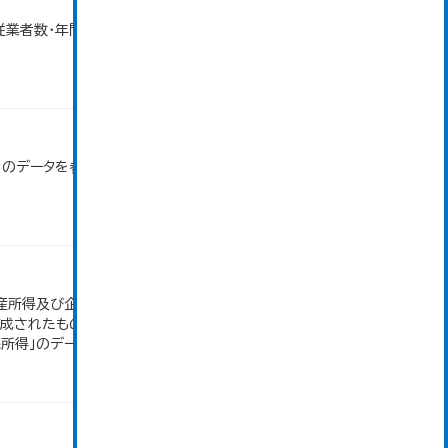
・従業者数・年間商品販売額（小売業）」のデータを参照
」のデータを参照しています。 令和2年から軽二輪車
産所得及び企業所得も含んでいるため、 個人の所得
作成されたもので、 新たなデータの入手や推計方法
民所得」のデータを参照しています。