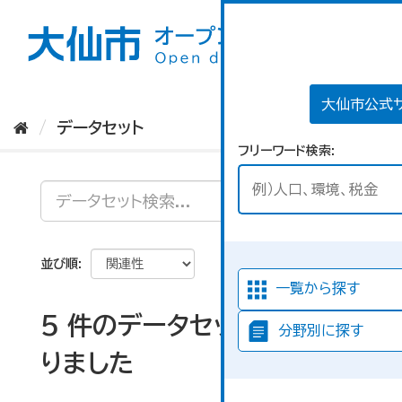
ス
キ
ッ
プ
し
て
大仙市公式
内
データセット
容
フリーワード検索
へ
並び順
一覧から探す
5 件のデータセットが見つか
分野別に探す
りました