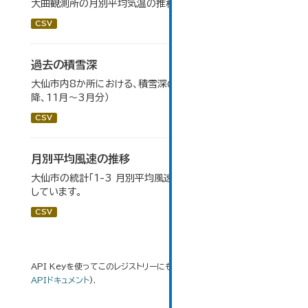
大曲観測所の月別平均気温の推移一覧です。
CSV
過去の積雪深
大仙市内8か所における、積雪深の一覧（平成17年度以
降、11月～3月分）
CSV
月別平均風速の推移
大仙市の統計「1-3 月別平均風速の推移」のデータを参照
しています。
CSV
API Keyを使ってこのレジストリーにもアクセス可能です
API
(see
APIドキュメント
).