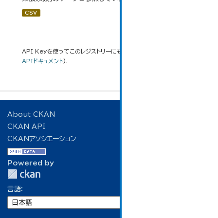
CSV
API Keyを使ってこのレジストリーにもアクセス可能です
API
(see
APIドキュメント
).
About CKAN
CKAN API
CKANアソシエーション
Powered by
言語