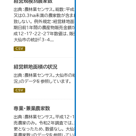
経営規模別農家数
出典：農林業センサス。総数：平成7年までは、自給的農家数
又は0.3ha未満の農家数が含まれているため横の計と合
致しない。 例外規定：経営耕地面積が0.3ha未満で、調査
期日前１年間の農産物販売金額が50万円以上の農家。 平
成12・17・22・27年数値は、販売農家のみが調査対象。
大仙市の統計「3-4...
CSV
経営耕地面積の状況
出典：農林業センサス。大仙市の統計「3-1 農業経営体の状
況」のデータを参照しています。
CSV
専業・兼業農家数
出典：農林業センサス。平成12・17・22・27年数値は、販
売農家のみ。 令和2年調査では、調査項目・集計体系が変
更となったため、数値なし。 大仙市の統計「3-3 専業・兼
業農家数」のデータを参照しています。