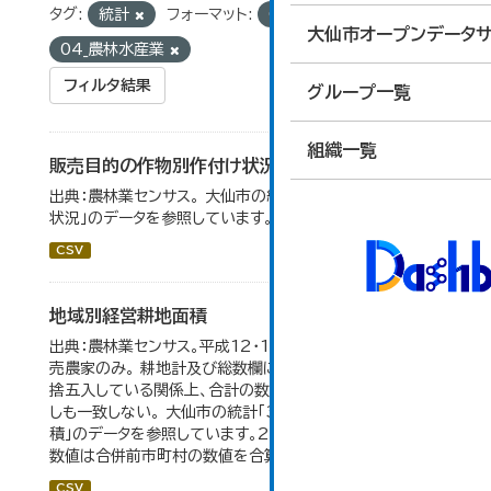
タグ:
統計
フォーマット:
CSV
グループ:
大仙市オープンデータサ
04_農林水産業
フィルタ結果
グループ一覧
組織一覧
販売目的の作物別作付け状況
出典：農林業センサス。 大仙市の統計「3-1 農業経営体の
状況」のデータを参照しています。
CSV
地域別経営耕地面積
出典：農林業センサス。平成12・17・22・27年数値は、販
売農家のみ。 耕地計及び総数欄については、1ha未満を四
捨五入している関係上、合計の数値と内訳の加算値は必ず
しも一致しない。 大仙市の統計「3-5 地域別経営耕地面
積」のデータを参照しています。2005年以前の「市内全域」
数値は合併前市町村の数値を合算したものです。
CSV