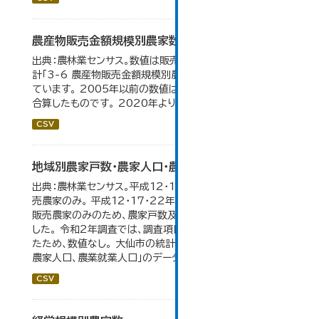
農産物販売金額規模別農家数
出典：農林業センサス。数値は販売農家のみ。 大仙市の統
計「3-6 農産物販売金額規模別農家数」のデータを参照し
ています。 2005年以前の数値は合併前市町村の数値を
合算したものです。 2020年より集計区分が変更となる。
CSV
地域別農家戸数・農家人口・農業就業人口
出典：農林業センサス。平成12・17・22・27年数値は、販
売農家のみ。 平成12・17・22年の農業就業人口データが
販売農家のみのため、農家戸数及び人口も販売農家のみと
した。 令和2年調査では、調査項目・集計体系が変更となっ
たため、数値なし。 大仙市の統計「3-2 地域別農家戸数、
農家人口、農業就業人口」のデータを参照しています。
CSV