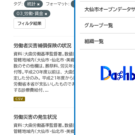
タグ:
統計
フォーマット:
CSV
グループ:
大仙市オープンデータサ
03_労働・賃金
フィルタ結果
グループ一覧
組織一覧
労働者災害補償保険の状況
資料：大曲労働基準監督署。数値は大曲労働基準監督署の
管轄地域内（大仙市・仙北市・美郷町）の合計。 保険給付件
数のその他欄は、葬祭料、労災年金受給者への介護補償給
付等。平成20年度以前は、 大曲労働基準監督署が支給決
定した分のみ。 平成21年度からは、業務集中化により厚生
労働省本省が支払いしたものであり、指定医療機関等に対
する診療費給付、...
CSV
労働災害の発生状況
資料：大曲労働基準監督署。数値は大曲労働基準監督署の
管轄地域内（大仙市・仙北市・美郷町）の合計。 大仙市の統