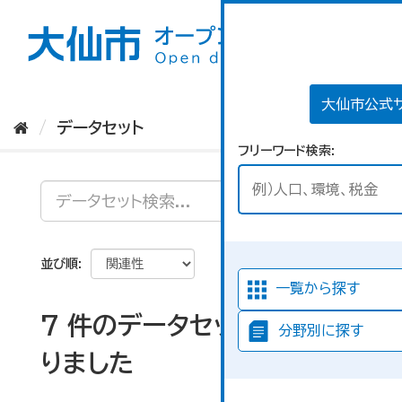
ス
キ
ッ
プ
し
て
大仙市公式
内
データセット
容
フリーワード検索
へ
並び順
一覧から探す
7 件のデータセットが見つか
分野別に探す
りました