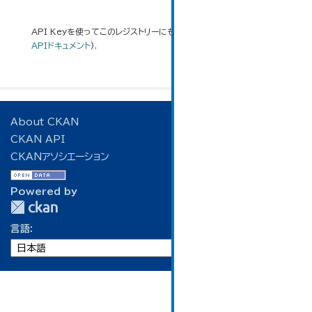
API Keyを使ってこのレジストリーにもアクセス可能です
API
(see
APIドキュメント
).
About CKAN
CKAN API
CKANアソシエーション
Powered by
言語