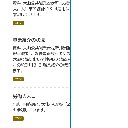
資料：大曲公共職業安定所。支給金額の千円未満は四捨五
入。 大仙市の統計「13-4雇用保険の給付状況」のデータを
参照しています。
CSV
職業紹介の状況
資料：大曲公共職業安定所。数値内の就職率は（就職者/新
規求職者）。 就職者総数と男女の合計が一致しないのは、
求職登録において性別未登録の者も含まれるため。 大仙
市の統計「13-3 職業紹介の状況」のデータを参照してい
ます。
CSV
労働力人口
出典：国勢調査、大仙市の統計「2-6 労働力人口」のデータ
を参照しています。
CSV