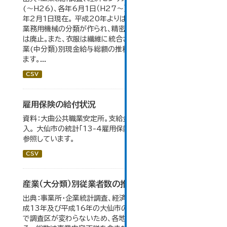
(～H26)、各年6月1日（H27～）・平成23年のみ平成24
年2月1日現在。 平成20年よりはん用機械、生産用機械、
業務用機械の分類が作られ、精密機械、一般用機械の分類
は廃止。また、衣服は繊維に統合された。 大仙市の統計「産
業(中分類)別現金給与総額の推移」のデータを参照してい
ます。...
CSV
雇用保険の給付状況
資料：大曲公共職業安定所。支給金額の千円未満は四捨五
入。 大仙市の統計「13-4雇用保険の給付状況」のデータを
参照しています。
CSV
産業（大分類）別従業者数の推移
出典：事業所・企業統計調査、経済センサス。 平成11年、平
成13年及び平成16年の大仙市の数値は、合併前、合併後
で調査区が変わらないため、各地域の数値を合算してい