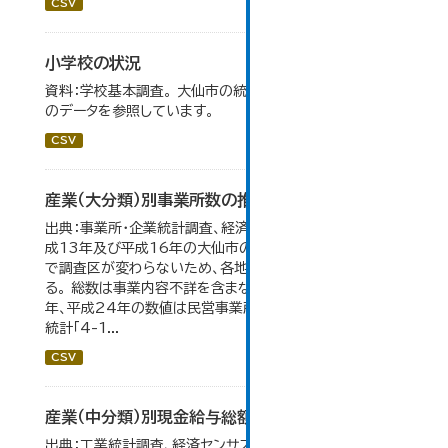
CSV
小学校の状況
資料：学校基本調査。 大仙市の統計「14-3 小学校の状況」
のデータを参照しています。
CSV
産業（大分類）別事業所数の推移
出典：事業所・企業統計調査、経済センサス。 平成11年、平
成13年及び平成16年の大仙市の数値は、合併前、合併後
で調査区が変わらないため、各地域の数値を合算してい
る。 総数は事業内容不詳を含まない。平成11年、平成16
年、平成24年の数値は民営事業所のみの数値。 大仙市の
統計「4-1...
CSV
産業（中分類）別現金給与総額の推移
出典：工業統計調査、経済センサス。 各年12月31日現在