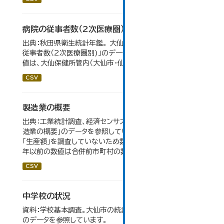
病院の従事者数（2次医療圏）
出典：秋田県衛生統計年鑑。 大仙市の統計「11-12 病院の
従事者数（2次医療圏別)」のデータを参照しています。 数
値は、大仙保健所管内（大仙市・仙北市・美郷町）の総数。
CSV
製造業の概要
出典：工業統計調査、経済センサス。 大仙市の統計「5-7 製
造業の概要」のデータを参照しています。 2007年以前は
「生産額」を調査していないため数値はありません。 2004
年以前の数値は合併前市町村の数値を合算したものです。
CSV
中学校の状況
資料：学校基本調査。大仙市の統計「14-5 中学校の状況」
のデータを参照しています。