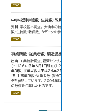
CSV
中学校別学級数・生徒数・教員数
資料：学校基本調査。 大仙市の統計「14-6 中学校別学級
数・生徒数・教員数」のデータを参照しています。
CSV
事業所数・従業者数・製造品出荷額等の推移
出典：工業統計調査、経済センサス。各年12月31日現在
(～H26)、各年6月１日現在(H27～)。 平成23年のみ事
業所数、従業者数は平成24年2月1日現在。 大仙市の統計
「5-1 事業所数・従業者数・製造品出荷額等の推移」のデー
タを参照しています。 2004年以前の数値は合併前市町村
の数値を合算したものです。
CSV