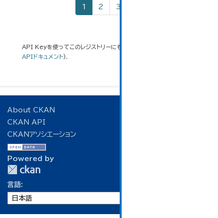
1
2
3
»
API Keyを使ってこのレジストリーにもアクセス可能です
API
(see
APIドキュメント
).
About CKAN
CKAN API
CKANアソシエーション
Powered by
言語