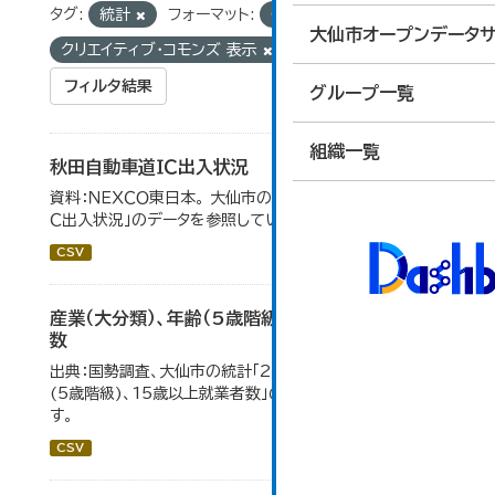
タグ:
統計
フォーマット:
CSV
ライセンス:
大仙市オープンデータサ
クリエイティブ・コモンズ 表示
フィルタ結果
グループ一覧
組織一覧
秋田自動車道ＩＣ出入状況
資料：ＮＥＸＣＯ東日本。 大仙市の統計「8-1 秋田自動車道Ｉ
Ｃ出入状況」のデータを参照しています。
CSV
産業（大分類）、年齢（5歳階級）、15歳以上就業者
数
出典：国勢調査、大仙市の統計「2-7 産業(大分類)、年齢
(5歳階級)、15歳以上就業者数」のデータを参照していま
す。
CSV