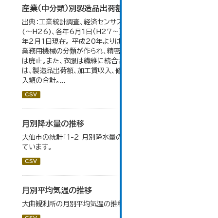
産業（中分類）別製造品出荷額等の推移
出典：工業統計調査、経済センサス。 各年12月31日現在
(～H26)、各年6月1日（H27～）・平成23年のみ平成24
年2月1日現在。 平成20年よりはん用機械、生産用機械、
業務用機械の分類が作られ、精密機械、一般用機械の分類
は廃止。また、衣服は繊維に統合された。 製造品出荷額等
は、製造品出荷額、加工賃収入、修理料収入額、その他の収
入額の合計。...
CSV
月別降水量の推移
大仙市の統計「1-2 月別降水量の推移」のデータを参照し
ています。
CSV
月別平均気温の推移
大曲観測所の月別平均気温の推移一覧です。