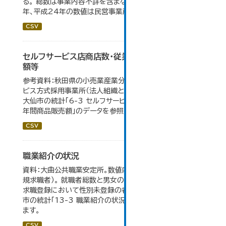
る。 総数は事業内容不詳を含まない。平成11年、平成16
年、平成24年の数値は民営事業所のみの数値。...
CSV
セルフサービス店商店数・従業者数・年間商品販売
額等
参考資料：秋田県の小売業産業分類小分類別、セルフサー
ビス方式採用事業所（法人組織と個人経営事業所の合計）。
大仙市の統計「6-3 セルフサービス店 商店数・従業者数・
年間商品販売額」のデータを参照しています。
CSV
職業紹介の状況
資料：大曲公共職業安定所。数値内の就職率は（就職者/新
規求職者）。 就職者総数と男女の合計が一致しないのは、
求職登録において性別未登録の者も含まれるため。 大仙
市の統計「13-3 職業紹介の状況」のデータを参照してい
ます。
CSV