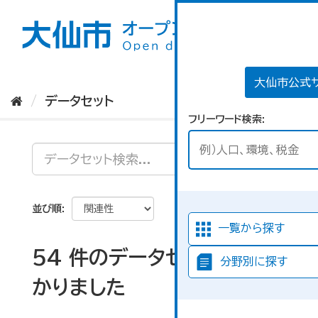
ス
キ
ッ
プ
し
て
大仙市公式
内
データセット
容
フリーワード検索
へ
並び順
一覧から探す
54 件のデータセットが見つ
分野別に探す
かりました