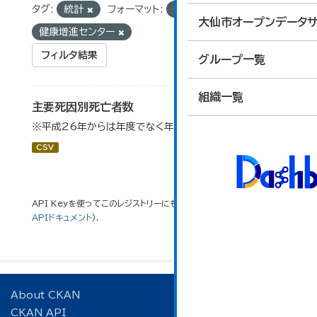
タグ:
統計
フォーマット:
CSV
組織:
大仙市オープンデータサ
健康増進センター
フィルタ結果
グループ一覧
組織一覧
主要死因別死亡者数
※平成26年からは年度でなく年単位で算出している。
CSV
API Keyを使ってこのレジストリーにもアクセス可能です
API
(see
APIドキュメント
).
About CKAN
CKAN API