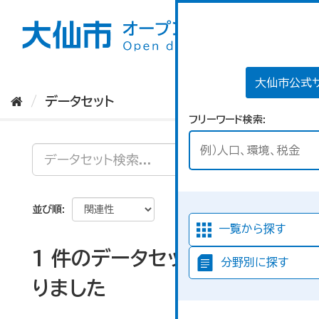
ス
キ
ッ
プ
し
て
大仙市公式
内
データセット
容
フリーワード検索
へ
並び順
一覧から探す
1 件のデータセットが見つか
分野別に探す
りました