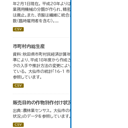
年2月1日現在。 平成20年よりはん用機械、生産用機械、
業務用機械の分類が作られ、精密機械、一般用機械の分類
は廃止。また、衣服は繊維に統合された。 数値は総従業者
数（臨時雇用者を含む）。...
CSV
市町村内総生産
資料：秋田県市町村民経済計算年報。数値は平成23年基
準により、平成18年度から作成されたもので、 新たなデー
タの入手や推計方法の変更により、毎年度遡及改訂を行っ
ている。 大仙市の統計「16-1 市町村内総生産」のデータを
参照しています。
CSV
販売目的の作物別作付け状況
出典：農林業センサス。 大仙市の統計「3-1 農業経営体の
状況」のデータを参照しています。
CSV