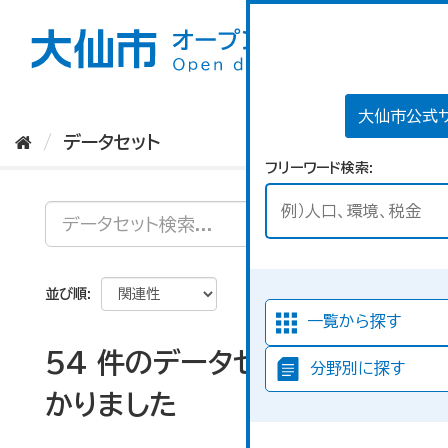
ス
キ
ッ
プ
し
て
大仙市公式
内
データセット
容
フリーワード検索
へ
並び順
一覧から探す
54 件のデータセットが見つ
分野別に探す
かりました