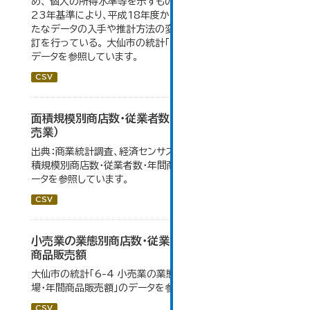
め、 個人の所得水準等を示すものではない。数値は平成
23年基準により、平成18年度から作成されたもので、 新
たなデータの入手や推計方法の変更により、毎年度遡及改
訂を行っている。 大仙市の統計「16-2 市町村民所得」の
データを参照しています。
CSV
面積規模別商店数・従業者数・年間商品販売額（小
売業）
出典：商業統計調査、経済センサス。 大仙市の統計「6-5 面
積規模別商店数・従業者数・年間商品販売額（小売業）」のデ
ータを参照しています。
CSV
小売業の業態別商店数・従業者数・売場面積・年間
商品販売額
大仙市の統計「6-4 小売業の業態別商店数・従業者数・売
場・年間商品販売額」のデータを参照しています。
CSV