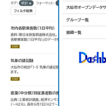
タグ:
統計
フォーマット:
CSV
大仙市オープンデータサ
フィルタ結果
グループ一覧
市内各駅乗客数（１日平均）
組織一覧
資料：東日本旅客鉄道株式会社。 大仙市の統計「8-2 市内
各駅乗客数（1日平均）」のデータを参照しています。
CSV
気象の諸記録
大仙市の統計「1-5 気象の諸記録」のデータを参照してい
ます。
CSV
産業（中分類）別従業者数の推移
出典：工業統計調査、経済センサス。 各年12月31日現在
(～H26)、各年6月1日（H27～）・平成23年のみ平成24