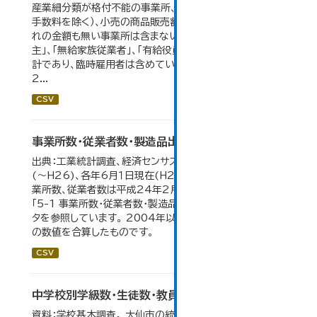
産業細分類が格付不能の事業所、卸売の商品販売額（仲立
手数料を除く）、小売の商品販売額及び仲立手数料のいず
れの金額も無い事業所は含まない。 従業者総数は「個人業
主」、「無給家族従業者」、「有給役員」及び「常用雇用者」の
計であり、臨時雇用者は含めていない。 大仙市の統計「6-
2...
CSV
事業所数・従業者数・製造品出荷額等の推移
出典：工業統計調査、経済センサス。各年12月31日現在
(～H26)、各年6月１日現在(H27～)。 平成23年のみ事
業所数、従業者数は平成24年2月1日現在。 大仙市の統計
「5-1 事業所数・従業者数・製造品出荷額等の推移」のデー
タを参照しています。 2004年以前の数値は合併前市町村
の数値を合算したものです。
CSV
中学校別学級数・生徒数・教員数
資料：学校基本調査。 大仙市の統計「14-6 中学校別学級