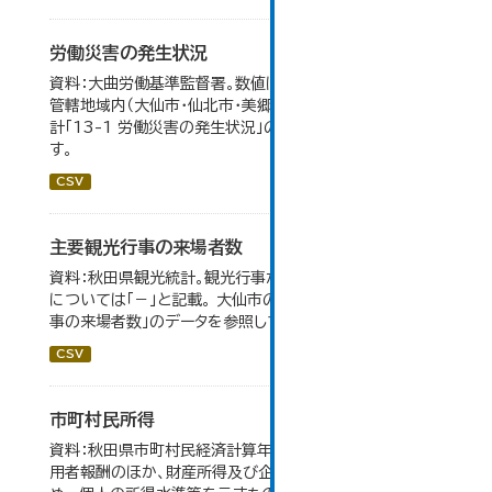
労働災害の発生状況
資料：大曲労働基準監督署。数値は大曲労働基準監督署の
管轄地域内（大仙市・仙北市・美郷町）の合計。 大仙市の統
計「13-1 労働災害の発生状況」のデータを参照していま
す。
CSV
主要観光行事の来場者数
資料：秋田県観光統計。観光行事が開催されなかったもの
については「－」と記載。 大仙市の統計「15-1 主要観光行
事の来場者数」のデータを参照しています。
CSV
市町村民所得
資料：秋田県市町村民経済計算年報。市町村民所得は、雇
用者報酬のほか、財産所得及び企業所得も含んでいるた