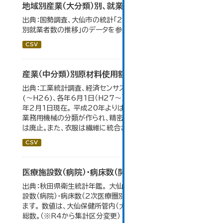
地域別産業（大分類）別、就業者数
出典：国勢調査、大仙市の統計「2-8 地域別産業（大分類）
別就業者数の推移」のデータを参照しています。
CSV
産業（中分類）別原材料使用額等の推移
出典：工業統計調査、経済センサス。 各年12月31日現在
(～H26)、各年6月1日（H27～）・平成23年のみ平成24
年2月1日現在。 平成20年よりはん用機械、生産用機械、
業務用機械の分類が作られ、精密機械、一般用機械の分類
は廃止。また、衣服は繊維に統合された。...
CSV
医療施設数（病院）・病床数（開設主体・保健所別）
出典：秋田県衛生統計年鑑。 大仙市の統計「11-11 医療施
設数（病院）・病床数（2次医療圏別)」のデータを参照してい
ます。 数値は、大仙保健所管内（大仙市・仙北市・美郷町）の
総数。（※R4から集計区分変更）