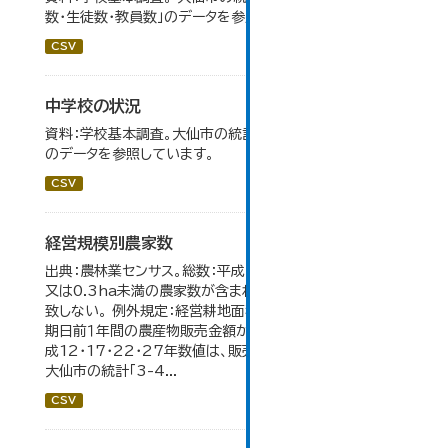
数・生徒数・教員数」のデータを参照しています。
CSV
中学校の状況
資料：学校基本調査。大仙市の統計「14-5 中学校の状況」
のデータを参照しています。
CSV
経営規模別農家数
出典：農林業センサス。総数：平成7年までは、自給的農家数
又は0.3ha未満の農家数が含まれているため横の計と合
致しない。 例外規定：経営耕地面積が0.3ha未満で、調査
期日前１年間の農産物販売金額が50万円以上の農家。 平
成12・17・22・27年数値は、販売農家のみが調査対象。
大仙市の統計「3-4...
CSV