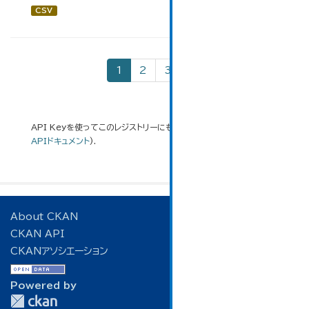
CSV
1
2
3
»
API Keyを使ってこのレジストリーにもアクセス可能です
API
(see
APIドキュメント
).
About CKAN
CKAN API
CKANアソシエーション
Powered by