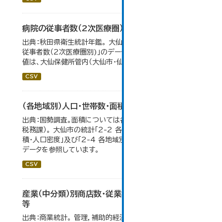
病院の従事者数（2次医療圏）
出典：秋田県衛生統計年鑑。 大仙市の統計「11-12 病院の
従事者数（2次医療圏別)」のデータを参照しています。 数
値は、大仙保健所管内（大仙市・仙北市・美郷町）の総数。
CSV
（各地域別）人口・世帯数・面積・人口密度
出典：国勢調査。面積については各年１月１日時点（大仙市
税務課）。 大仙市の統計「2-2 各地域別人口・人口増減・面
積・人口密度」及び「2-4 各地域別人口・世帯数の推移」の
データを参照しています。
CSV
産業（中分類）別商店数・従業者数・年間商品販売額
等
出典：商業統計。 管理，補助的経済活動のみを行う事業所、