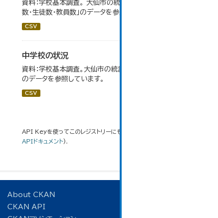
資料：学校基本調査。 大仙市の統計「14-6 中学校別学級
数・生徒数・教員数」のデータを参照しています。
CSV
中学校の状況
資料：学校基本調査。大仙市の統計「14-5 中学校の状況」
のデータを参照しています。
CSV
API Keyを使ってこのレジストリーにもアクセス可能です
API
(see
APIドキュメント
).
About CKAN
CKAN API