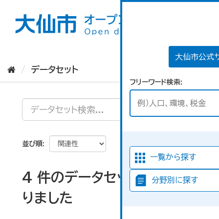
ス
キ
ッ
プ
し
て
大仙市公式
内
データセット
容
フリーワード検索
へ
並び順
一覧から探す
4 件のデータセットが見つか
分野別に探す
りました