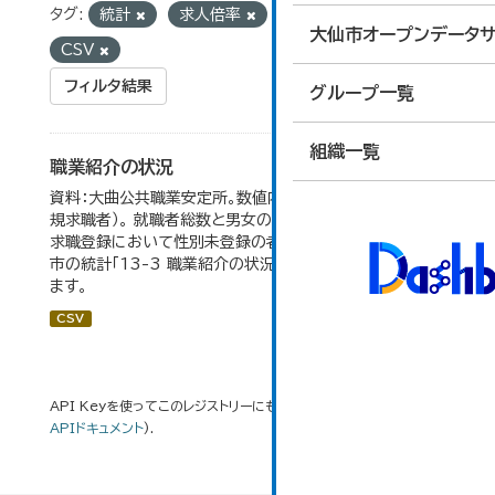
タグ:
統計
求人倍率
フォーマット:
大仙市オープンデータサ
CSV
フィルタ結果
グループ一覧
組織一覧
職業紹介の状況
資料：大曲公共職業安定所。数値内の就職率は（就職者/新
規求職者）。 就職者総数と男女の合計が一致しないのは、
求職登録において性別未登録の者も含まれるため。 大仙
市の統計「13-3 職業紹介の状況」のデータを参照してい
ます。
CSV
API Keyを使ってこのレジストリーにもアクセス可能です
API
(see
APIドキュメント
).