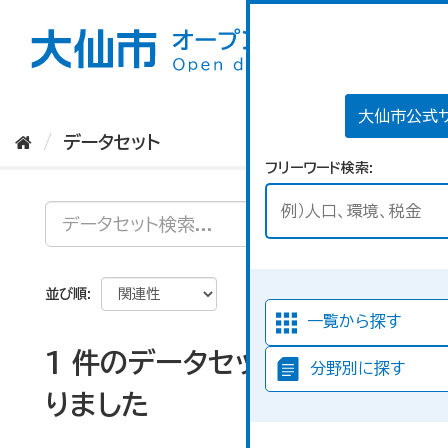
ス
キ
ッ
プ
し
て
大仙市公式
内
データセット
容
フリーワード検索
へ
並び順
一覧から探す
1 件のデータセットが見つか
分野別に探す
りました