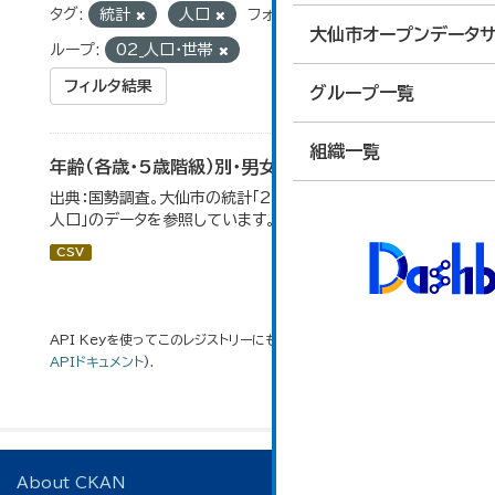
タグ:
統計
人口
フォーマット:
CSV
グ
大仙市オープンデータサ
ループ:
02_人口・世帯
フィルタ結果
グループ一覧
組織一覧
年齢（各歳・5歳階級）別・男女別人口
出典：国勢調査。大仙市の統計「2-1 年齢（各歳）別・男女別
人口」のデータを参照しています。
CSV
API Keyを使ってこのレジストリーにもアクセス可能です
API
(see
APIドキュメント
).
About CKAN