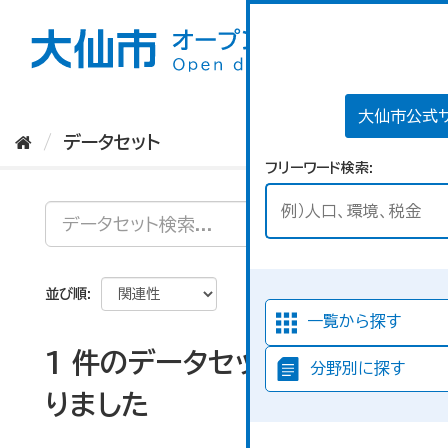
ス
キ
ッ
プ
し
て
大仙市公式
内
データセット
容
フリーワード検索
へ
並び順
一覧から探す
1 件のデータセットが見つか
分野別に探す
りました