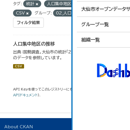
タグ:
統計
人口集中地区
フォーマット:
大仙市オープンデータサ
CSV
グループ:
02_人口・世帯
フィルタ結果
グループ一覧
組織一覧
人口集中地区の推移
出典：国勢調査。大仙市の統計「2-3 人口集中地区の推移」
のデータを参照しています。
CSV
API Keyを使ってこのレジストリーにもアクセス可能です
API
(see
APIドキュメント
).
About CKAN