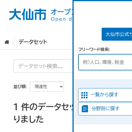
ス
キ
ッ
プ
し
て
大仙市公式
内
データセット
容
フリーワード検索
へ
並び順
一覧から探す
1 件のデータセットが見つか
分野別に探す
りました