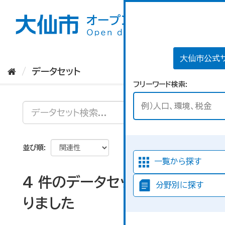
ス
キ
ッ
プ
し
て
大仙市公式
内
データセット
容
フリーワード検索
へ
並び順
一覧から探す
4 件のデータセットが見つか
分野別に探す
りました