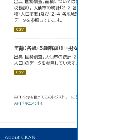
出典：国勢調査。面積については各年１月１日時点（大仙市
税務課）。 大仙市の統計「2-2 各地域別人口・人口増減・面
積・人口密度」及び「2-4 各地域別人口・世帯数の推移」の
データを参照しています。
CSV
年齢（各歳・5歳階級）別・男女別人口
出典：国勢調査。大仙市の統計「2-1 年齢（各歳）別・男女別
人口」のデータを参照しています。
CSV
API Keyを使ってこのレジストリーにもアクセス可能です
API
(see
APIドキュメント
).
About CKAN