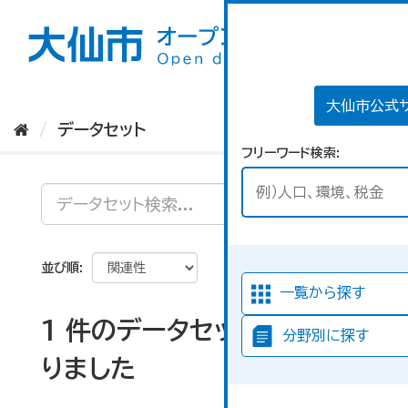
ス
キ
ッ
プ
し
て
大仙市公式
内
データセット
容
フリーワード検索
へ
並び順
一覧から探す
1 件のデータセットが見つか
分野別に探す
りました