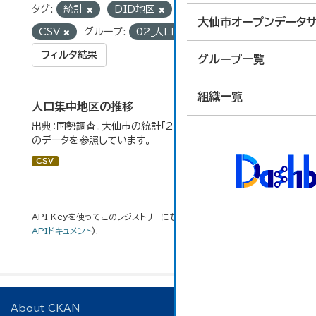
タグ:
統計
DID地区
フォーマット:
大仙市オープンデータサ
CSV
グループ:
02_人口・世帯
フィルタ結果
グループ一覧
組織一覧
人口集中地区の推移
出典：国勢調査。大仙市の統計「2-3 人口集中地区の推移」
のデータを参照しています。
CSV
API Keyを使ってこのレジストリーにもアクセス可能です
API
(see
APIドキュメント
).
About CKAN