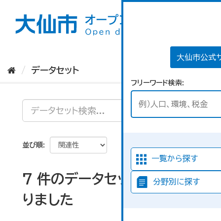
ス
キ
ッ
プ
し
て
大仙市公式
内
データセット
容
フリーワード検索
へ
並び順
一覧から探す
7 件のデータセットが見つか
分野別に探す
りました