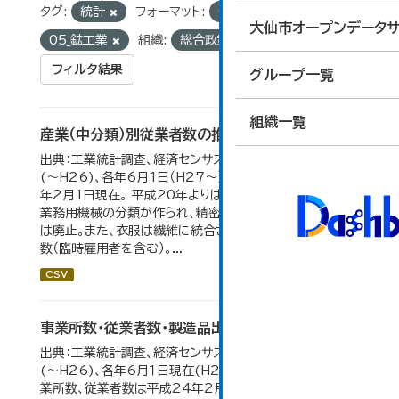
タグ:
統計
フォーマット:
CSV
グループ:
大仙市オープンデータサ
05_鉱工業
組織:
総合政策課
フィルタ結果
グループ一覧
組織一覧
産業（中分類）別従業者数の推移
出典：工業統計調査、経済センサス。 各年12月31日現在
(～H26)、各年6月1日（H27～）・平成23年のみ平成24
年2月1日現在。 平成20年よりはん用機械、生産用機械、
業務用機械の分類が作られ、精密機械、一般用機械の分類
は廃止。また、衣服は繊維に統合された。 数値は総従業者
数（臨時雇用者を含む）。...
CSV
事業所数・従業者数・製造品出荷額等の推移
出典：工業統計調査、経済センサス。各年12月31日現在
(～H26)、各年6月１日現在(H27～)。 平成23年のみ事
業所数、従業者数は平成24年2月1日現在。 大仙市の統計