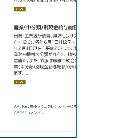
年以前の数値は合併前市町村の数値を合算したものです。
CSV
産業（中分類）別現金給与総額の推移
出典：工業統計調査、経済センサス。 各年12月31日現在
(～H26)、各年6月1日（H27～）・平成23年のみ平成24
年2月1日現在。 平成20年よりはん用機械、生産用機械、
業務用機械の分類が作られ、精密機械、一般用機械の分類
は廃止。また、衣服は繊維に統合された。 大仙市の統計「産
業(中分類)別現金給与総額の推移」のデータを参照してい
ます。...
CSV
API Keyを使ってこのレジストリーにもアクセス可能です
API
(see
APIドキュメント
).