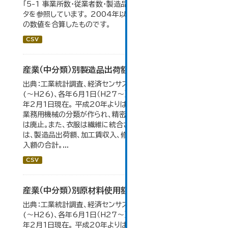
「5-1 事業所数・従業者数・製造品出荷額等の推移」のデー
タを参照しています。 2004年以前の数値は合併前市町村
の数値を合算したものです。
CSV
産業（中分類）別製造品出荷額等の推移
出典：工業統計調査、経済センサス。 各年12月31日現在
(～H26)、各年6月1日（H27～）・平成23年のみ平成24
年2月1日現在。 平成20年よりはん用機械、生産用機械、
業務用機械の分類が作られ、精密機械、一般用機械の分類
は廃止。また、衣服は繊維に統合された。 製造品出荷額等
は、製造品出荷額、加工賃収入、修理料収入額、その他の収
入額の合計。...
CSV
産業（中分類）別原材料使用額等の推移
出典：工業統計調査、経済センサス。 各年12月31日現在
(～H26)、各年6月1日（H27～）・平成23年のみ平成24
年2月1日現在。 平成20年よりはん用機械、生産用機械、