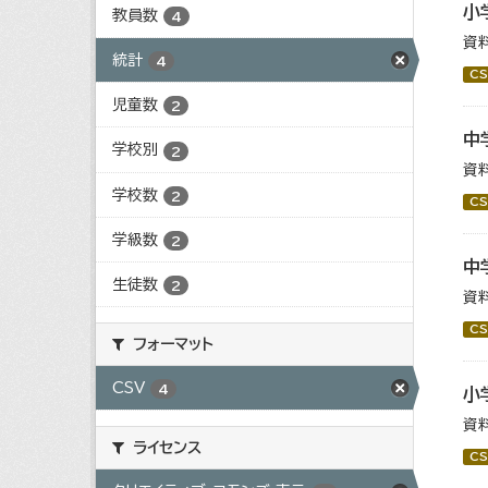
小
教員数
4
資
統計
4
CS
児童数
2
中
学校別
2
資
学校数
2
CS
学級数
2
中
生徒数
2
資
CS
フォーマット
CSV
4
小
資
ライセンス
CS