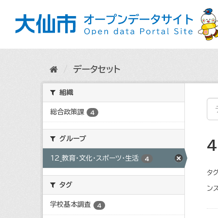
ス
キ
ッ
プ
し
て
内
データセット
容
へ
組織
総合政策課
4
グループ
12_教育・文化・スポーツ・生活
4
タグ
タグ
ンス
学校基本調査
4