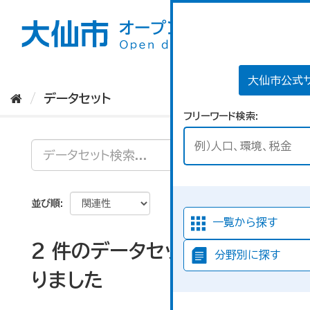
ス
キ
ッ
プ
し
て
大仙市公式
内
データセット
容
フリーワード検索
へ
並び順
一覧から探す
2 件のデータセットが見つか
分野別に探す
りました