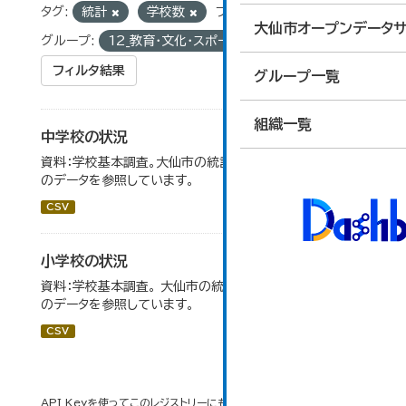
タグ:
統計
学校数
フォーマット:
CSV
大仙市オープンデータサ
グループ:
12_教育・文化・スポーツ・生活
フィルタ結果
グループ一覧
組織一覧
中学校の状況
資料：学校基本調査。大仙市の統計「14-5 中学校の状況」
のデータを参照しています。
CSV
小学校の状況
資料：学校基本調査。 大仙市の統計「14-3 小学校の状況」
のデータを参照しています。
CSV
API Keyを使ってこのレジストリーにもアクセス可能です
API
(see