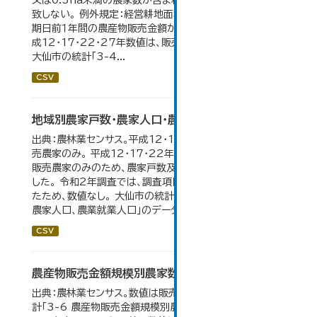
又は0.3ha未満の農家数が含まれているため横の計と合
致しない。 例外規定：経営耕地面積が0.3ha未満で、調査
期日前１年間の農産物販売金額が50万円以上の農家。 平
成12・17・22・27年数値は、販売農家のみが調査対象。
大仙市の統計「3-4...
CSV
地域別農家戸数・農家人口・農業就業人口
出典：農林業センサス。平成12・17・22・27年数値は、販
売農家のみ。 平成12・17・22年の農業就業人口データが
販売農家のみのため、農家戸数及び人口も販売農家のみと
した。 令和2年調査では、調査項目・集計体系が変更となっ
たため、数値なし。 大仙市の統計「3-2 地域別農家戸数、
農家人口、農業就業人口」のデータを参照しています。
CSV
農産物販売金額規模別農家数
出典：農林業センサス。数値は販売農家のみ。 大仙市の統
計「3-6 農産物販売金額規模別農家数」のデータを参照し