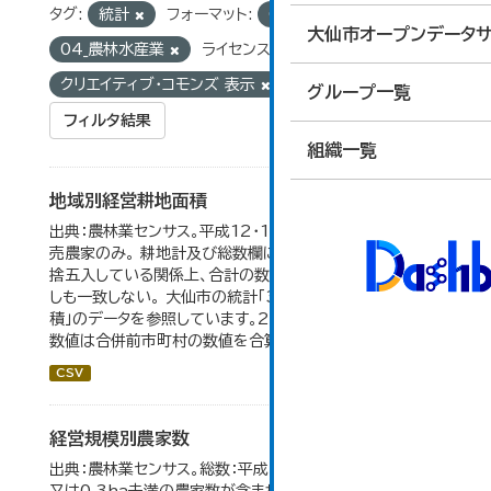
タグ:
統計
フォーマット:
CSV
グループ:
大仙市オープンデータサ
04_農林水産業
ライセンス:
クリエイティブ・コモンズ 表示
グループ一覧
フィルタ結果
組織一覧
地域別経営耕地面積
出典：農林業センサス。平成12・17・22・27年数値は、販
売農家のみ。 耕地計及び総数欄については、1ha未満を四
捨五入している関係上、合計の数値と内訳の加算値は必ず
しも一致しない。 大仙市の統計「3-5 地域別経営耕地面
積」のデータを参照しています。2005年以前の「市内全域」
数値は合併前市町村の数値を合算したものです。
CSV
経営規模別農家数
出典：農林業センサス。総数：平成7年までは、自給的農家数