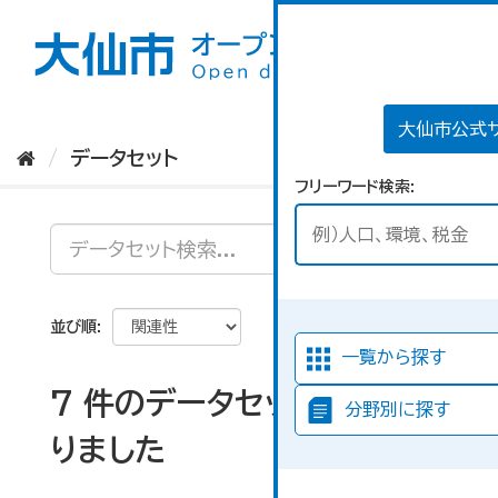
ス
キ
ッ
プ
し
て
大仙市公式
内
データセット
容
フリーワード検索
へ
並び順
一覧から探す
7 件のデータセットが見つか
分野別に探す
りました