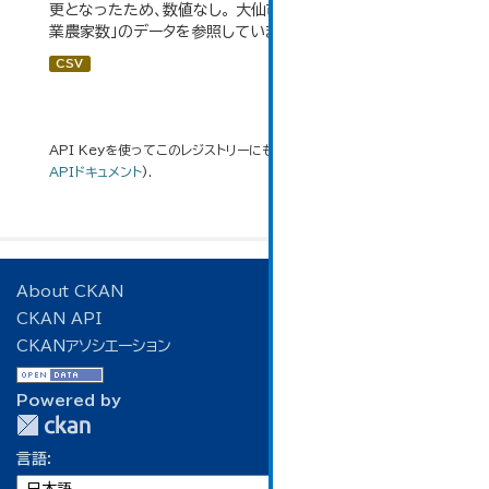
更となったため、数値なし。 大仙市の統計「3-3 専業・兼
業農家数」のデータを参照しています。
CSV
API Keyを使ってこのレジストリーにもアクセス可能です
API
(see
APIドキュメント
).
About CKAN
CKAN API
CKANアソシエーション
Powered by
言語