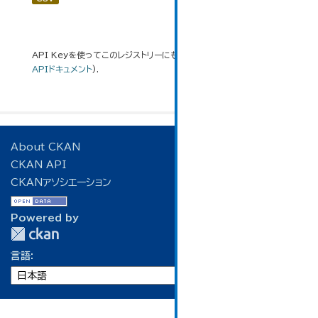
API Keyを使ってこのレジストリーにもアクセス可能です
API
(see
APIドキュメント
).
About CKAN
CKAN API
CKANアソシエーション
Powered by
言語