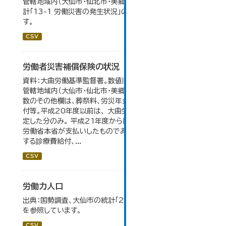
管轄地域内（大仙市・仙北市・美郷町）の合計。 大仙市の統
計「13-1 労働災害の発生状況」のデータを参照していま
す。
CSV
労働者災害補償保険の状況
資料：大曲労働基準監督署。数値は大曲労働基準監督署の
管轄地域内（大仙市・仙北市・美郷町）の合計。 保険給付件
数のその他欄は、葬祭料、労災年金受給者への介護補償給
付等。平成20年度以前は、 大曲労働基準監督署が支給決
定した分のみ。 平成21年度からは、業務集中化により厚生
労働省本省が支払いしたものであり、指定医療機関等に対
する診療費給付、...
CSV
労働力人口
出典：国勢調査、大仙市の統計「2-6 労働力人口」のデータ
を参照しています。
CSV