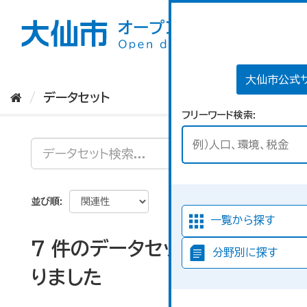
ス
キ
ッ
プ
し
て
大仙市公式
内
データセット
容
フリーワード検索
へ
並び順
一覧から探す
7 件のデータセットが見つか
分野別に探す
りました