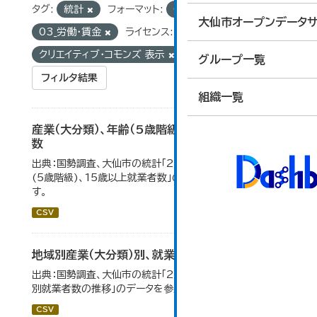
タグ:
統計
フォーマット:
CSV
グループ:
大仙市オープンデータサ
03_労働・賃金
ライセンス:
クリエイティブ・コモンズ 表示
グループ一覧
フィルタ結果
組織一覧
産業（大分類）、年齢（5歳階級）、15歳以上就業者
数
出典：国勢調査、大仙市の統計「2-7 産業(大分類)、年齢
(5歳階級)、15歳以上就業者数」のデータを参照していま
す。
CSV
地域別産業（大分類）別、就業者数
出典：国勢調査、大仙市の統計「2-8 地域別産業（大分類）
別就業者数の推移」のデータを参照しています。
CSV