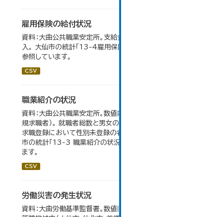
雇用保険の給付状況
資料：大曲公共職業安定所。支給金額の千円未満は四捨五
入。 大仙市の統計「13-4雇用保険の給付状況」のデータを
参照しています。
CSV
職業紹介の状況
資料：大曲公共職業安定所。数値内の就職率は（就職者/新
規求職者）。 就職者総数と男女の合計が一致しないのは、
求職登録において性別未登録の者も含まれるため。 大仙
市の統計「13-3 職業紹介の状況」のデータを参照してい
ます。
CSV
労働災害の発生状況
資料：大曲労働基準監督署。数値は大曲労働基準監督署の