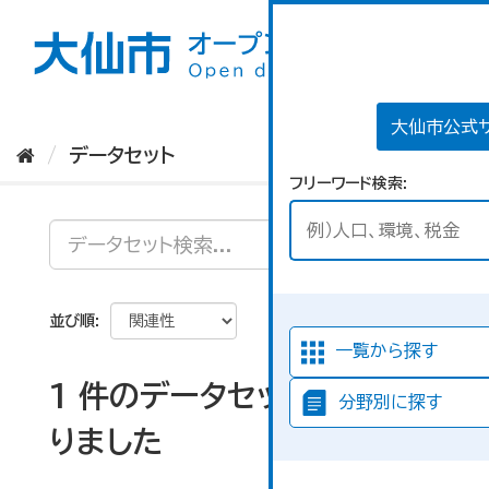
ス
キ
ッ
プ
し
て
大仙市公式
内
データセット
容
フリーワード検索
へ
並び順
一覧から探す
1 件のデータセットが見つか
分野別に探す
りました