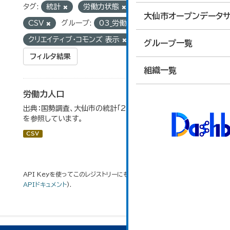
タグ:
統計
労働力状態
フォーマット:
大仙市オープンデータサ
CSV
グループ:
03_労働・賃金
ライセンス:
クリエイティブ・コモンズ 表示
グループ一覧
フィルタ結果
組織一覧
労働力人口
出典：国勢調査、大仙市の統計「2-6 労働力人口」のデータ
を参照しています。
CSV
API Keyを使ってこのレジストリーにもアクセス可能です
API
(see
APIドキュメント
).