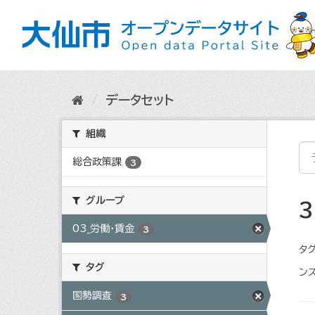
ス
キ
ッ
プ
し
て
内
データセット
容
へ
組織
総合政策課
3
グループ
03_労働・賃金
3
タグ
タグ
ンス
国勢調査
3