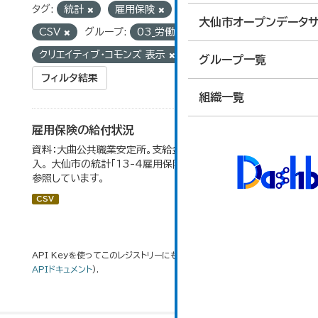
タグ:
統計
雇用保険
フォーマット:
大仙市オープンデータサ
CSV
グループ:
03_労働・賃金
ライセンス:
クリエイティブ・コモンズ 表示
グループ一覧
フィルタ結果
組織一覧
雇用保険の給付状況
資料：大曲公共職業安定所。支給金額の千円未満は四捨五
入。 大仙市の統計「13-4雇用保険の給付状況」のデータを
参照しています。
CSV
API Keyを使ってこのレジストリーにもアクセス可能です
API
(see
APIドキュメント
).