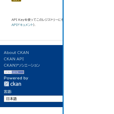
API Keyを使ってこのレジストリーにもアクセス可能です
API
(see
APIドキュメント
).
About CKAN
CKAN API
CKANアソシエーション
Powered by
言語