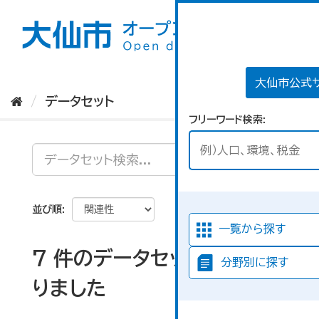
ス
キ
ッ
プ
し
て
大仙市公式
内
データセット
容
フリーワード検索
へ
並び順
一覧から探す
7 件のデータセットが見つか
分野別に探す
りました