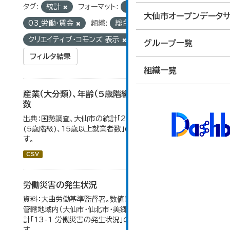
タグ:
統計
フォーマット:
CSV
グループ:
大仙市オープンデータサ
03_労働・賃金
組織:
総合政策課
ライセンス:
クリエイティブ・コモンズ 表示
グループ一覧
フィルタ結果
組織一覧
産業（大分類）、年齢（5歳階級）、15歳以上就業者
数
出典：国勢調査、大仙市の統計「2-7 産業(大分類)、年齢
(5歳階級)、15歳以上就業者数」のデータを参照していま
す。
CSV
労働災害の発生状況
資料：大曲労働基準監督署。数値は大曲労働基準監督署の
管轄地域内（大仙市・仙北市・美郷町）の合計。 大仙市の統
計「13-1 労働災害の発生状況」のデータを参照していま