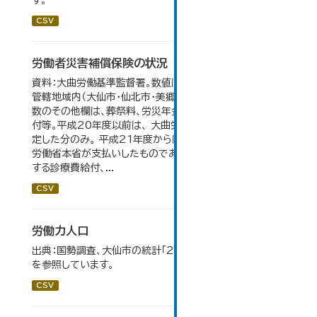
す。
CSV
労働者災害補償保険の状況
資料：大曲労働基準監督署。数値は大曲労働基準監督署の
管轄地域内（大仙市・仙北市・美郷町）の合計。 保険給付件
数のその他欄は、葬祭料、労災年金受給者への介護補償給
付等。平成20年度以前は、 大曲労働基準監督署が支給決
定した分のみ。 平成21年度からは、業務集中化により厚生
労働省本省が支払いしたものであり、指定医療機関等に対
する診療費給付、...
CSV
労働力人口
出典：国勢調査、大仙市の統計「2-6 労働力人口」のデータ
を参照しています。
CSV