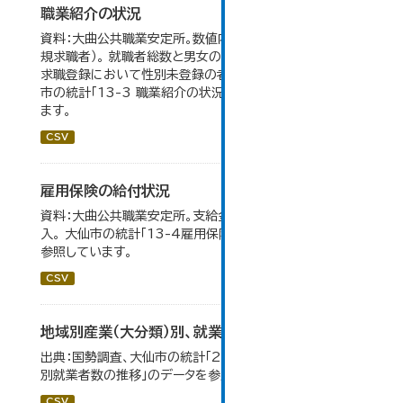
職業紹介の状況
資料：大曲公共職業安定所。数値内の就職率は（就職者/新
規求職者）。 就職者総数と男女の合計が一致しないのは、
求職登録において性別未登録の者も含まれるため。 大仙
市の統計「13-3 職業紹介の状況」のデータを参照してい
ます。
CSV
雇用保険の給付状況
資料：大曲公共職業安定所。支給金額の千円未満は四捨五
入。 大仙市の統計「13-4雇用保険の給付状況」のデータを
参照しています。
CSV
地域別産業（大分類）別、就業者数
出典：国勢調査、大仙市の統計「2-8 地域別産業（大分類）
別就業者数の推移」のデータを参照しています。
CSV