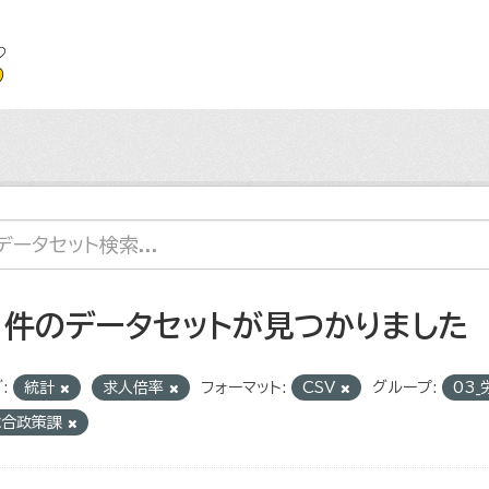
1 件のデータセットが見つかりました
:
統計
求人倍率
フォーマット:
CSV
グループ:
03
総合政策課