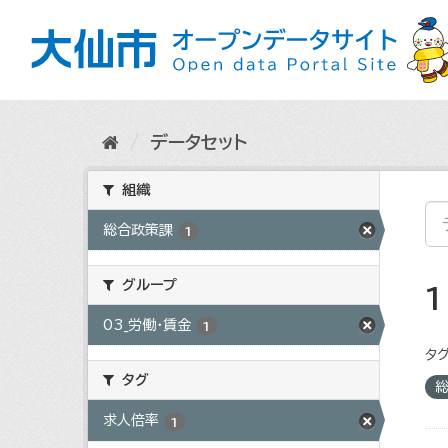
ス
キ
ッ
プ
し
て
内
データセット
容
へ
組織
総合政策課
1
グループ
03_労働・賃金
1
タグ
タグ
求人倍率
1