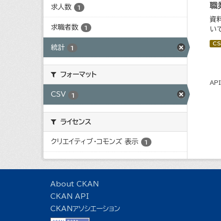
職
求人数
1
資
求職者数
1
い
CS
統計
1
フォーマット
AP
CSV
1
ライセンス
クリエイティブ・コモンズ 表示
1
About CKAN
CKAN API
CKANアソシエーション