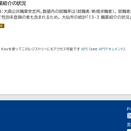
業紹介の状況
料：大曲公共職業安定所。数値内の就職率は（就職者/新規求職者）。 就職
て性別未登録の者も含まれるため。 大仙市の統計「13-3 職業紹介の状況
V
I Keyを使ってこのレジストリーにもアクセス可能です
API
(see
APIドキュメント
).
P
言