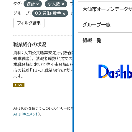
タグ:
統計
求人数
フォーマット:
CSV
大仙市オープンデータサ
グループ:
03_労働・賃金
組織:
総合政策課
フィルタ結果
グループ一覧
組織一覧
職業紹介の状況
資料：大曲公共職業安定所。数値内の就職率は（就職者/新
規求職者）。 就職者総数と男女の合計が一致しないのは、
求職登録において性別未登録の者も含まれるため。 大仙
市の統計「13-3 職業紹介の状況」のデータを参照してい
ます。
CSV
API Keyを使ってこのレジストリーにもアクセス可能です
API
(see
APIドキュメント
).