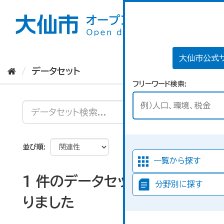
ス
キ
ッ
プ
し
て
大仙市公式
内
データセット
容
フリーワード検索
へ
並び順
一覧から探す
1 件のデータセットが見つか
分野別に探す
りました